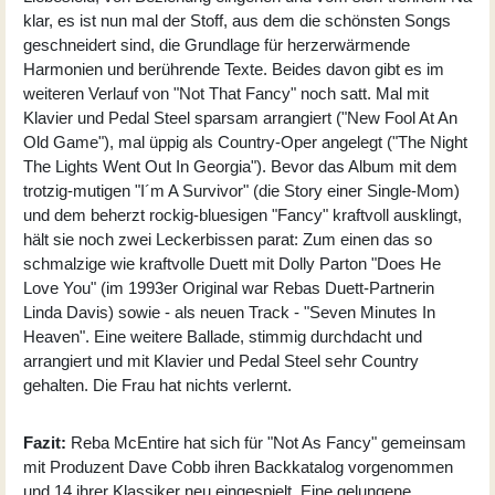
klar, es ist nun mal der Stoff, aus dem die schönsten Songs
geschneidert sind, die Grundlage für herzerwärmende
Harmonien und berührende Texte. Beides davon gibt es im
weiteren Verlauf von "Not That Fancy" noch satt. Mal mit
Klavier und Pedal Steel sparsam arrangiert ("New Fool At An
Old Game"), mal üppig als Country-Oper angelegt ("The Night
The Lights Went Out In Georgia"). Bevor das Album mit dem
trotzig-mutigen "I´m A Survivor" (die Story einer Single-Mom)
und dem beherzt rockig-bluesigen "Fancy" kraftvoll ausklingt,
hält sie noch zwei Leckerbissen parat: Zum einen das so
schmalzige wie kraftvolle Duett mit Dolly Parton "Does He
Love You" (im 1993er Original war Rebas Duett-Partnerin
Linda Davis) sowie - als neuen Track - "Seven Minutes In
Heaven". Eine weitere Ballade, stimmig durchdacht und
arrangiert und mit Klavier und Pedal Steel sehr Country
gehalten. Die Frau hat nichts verlernt.
Fazit:
Reba McEntire hat sich für "Not As Fancy" gemeinsam
mit Produzent Dave Cobb ihren Backkatalog vorgenommen
und 14 ihrer Klassiker neu eingespielt. Eine gelungene