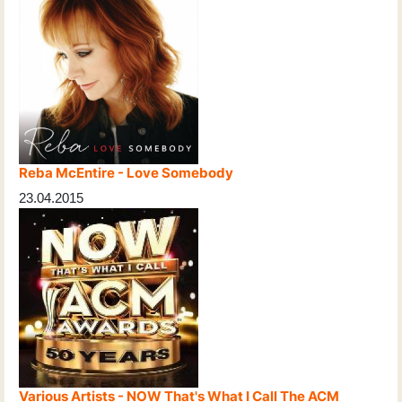
Reba McEntire - Love Somebody
23.04.2015
Various Artists - NOW That's What I Call The ACM