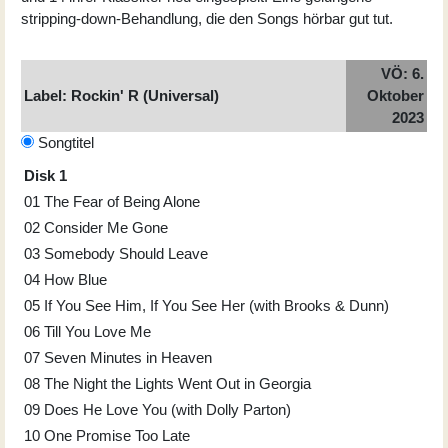
stripping-down-Behandlung, die den Songs hörbar gut tut.
VÖ: 6.
Label:
Rockin' R (Universal)
Oktober
2023
Songtitel
Disk 1
01
The Fear of Being Alone
02
Consider Me Gone
03
Somebody Should Leave
04
How Blue
05
If You See Him, If You See Her (with Brooks & Dunn)
06
Till You Love Me
07
Seven Minutes in Heaven
08
The Night the Lights Went Out in Georgia
09
Does He Love You (with Dolly Parton)
10
One Promise Too Late