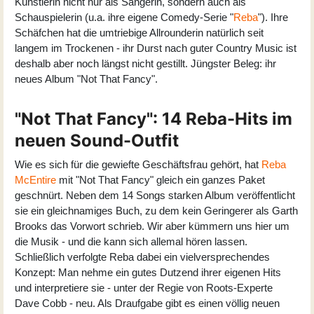
Künstlerin nicht nur als Sängerin, sondern auch als
Schauspielerin (u.a. ihre eigene Comedy-Serie "
Reba
"). Ihre
Schäfchen hat die umtriebige Allrounderin natürlich seit
langem im Trockenen - ihr Durst nach guter Country Music ist
deshalb aber noch längst nicht gestillt. Jüngster Beleg: ihr
neues Album "Not That Fancy".
"Not That Fancy": 14 Reba-Hits im
neuen Sound-Outfit
Wie es sich für die gewiefte Geschäftsfrau gehört, hat
Reba
McEntire
mit "Not That Fancy" gleich ein ganzes Paket
geschnürt. Neben dem 14 Songs starken Album veröffentlicht
sie ein gleichnamiges Buch, zu dem kein Geringerer als Garth
Brooks das Vorwort schrieb. Wir aber kümmern uns hier um
die Musik - und die kann sich allemal hören lassen.
Schließlich verfolgte Reba dabei ein vielversprechendes
Konzept: Man nehme ein gutes Dutzend ihrer eigenen Hits
und interpretiere sie - unter der Regie von Roots-Experte
Dave Cobb - neu. Als Draufgabe gibt es einen völlig neuen