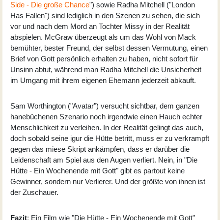
Side - Die große Chance
") sowie
Radha Mitchell
("London
Has Fallen") sind lediglich in den Szenen zu sehen, die sich
vor und nach dem Mord an Tochter Missy in der Realität
abspielen. McGraw überzeugt als um das Wohl von Mack
bemühter, bester Freund, der selbst dessen Vermutung, einen
Brief von Gott persönlich erhalten zu haben, nicht sofort für
Unsinn abtut, während man Radha Mitchell die Unsicherheit
im Umgang mit ihrem eigenen Ehemann jederzeit abkauft.
Sam Worthington ("Avatar") versucht sichtbar, dem ganzen
hanebüchenen Szenario noch irgendwie einen Hauch echter
Menschlichkeit zu verleihen. In der Realität gelingt das auch,
doch sobald seine igur die Hütte betritt, muss er zu verkrampft
gegen das miese Skript ankämpfen, dass er darüber die
Leidenschaft am Spiel aus den Augen verliert. Nein, in "Die
Hütte - Ein Wochenende mit Gott" gibt es partout keine
Gewinner, sondern nur Verlierer. Und der größte von ihnen ist
der Zuschauer.
Fazit
: Ein Film wie "Die Hütte - Ein Wochenende mit Gott"