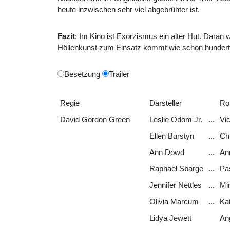
heute inzwischen sehr viel abgebrühter ist.
Fazit
: Im Kino ist Exorzismus ein alter Hut. Daran 
Höllenkunst zum Einsatz kommt wie schon hundertfa
Besetzung
Trailer
Regie
Darsteller
Rol
David Gordon Green
Leslie Odom Jr.
...
Vic
Ellen Burstyn
...
Ch
Ann Dowd
...
An
Raphael Sbarge
...
Pa
Jennifer Nettles
...
Mi
Olivia Marcum
...
Ka
Lidya Jewett
An