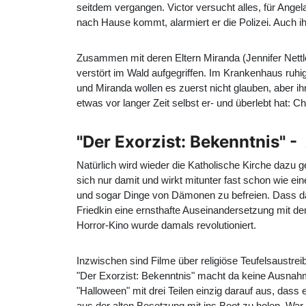
seitdem vergangen. Victor versucht alles, für Angel
nach Hause kommt, alarmiert er die Polizei. Auch i
Zusammen mit deren Eltern Miranda (Jennifer Nettle
verstört im Wald aufgegriffen. Im Krankenhaus ruhig 
und Miranda wollen es zuerst nicht glauben, aber ih
etwas vor langer Zeit selbst er- und überlebt hat: C
"Der Exorzist: Bekenntnis" 
Natürlich wird wieder die Katholische Kirche dazu 
sich nur damit und wirkt mitunter fast schon wie 
und sogar Dinge von Dämonen zu befreien. Dass dab
Friedkin eine ernsthafte Auseinandersetzung mit 
Horror-Kino wurde damals revolutioniert.
Inzwischen sind Filme über religiöse Teufelsaustrei
"Der Exorzist: Bekenntnis" macht da keine Ausnahm
"Halloween" mit drei Teilen einzig darauf aus, dass
aus der alten Besetzung mit ins Boot zu holen. War 