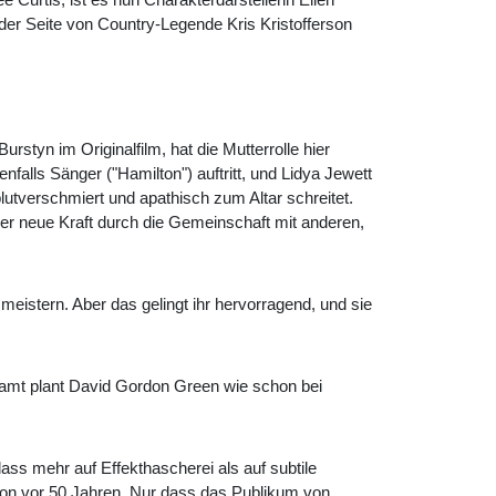
n der Seite von Country-Legende Kris Kristofferson
rstyn im Originalfilm, hat die Mutterrolle hier
falls Sänger ("Hamilton") auftritt, und Lidya Jewett
blutverschmiert und apathisch zum Altar schreitet.
aber neue Kraft durch die Gemeinschaft mit anderen,
eistern. Aber das gelingt ihr hervorragend, und sie
gesamt plant David Gordon Green wie schon bei
ass mehr auf Effekthascherei als auf subtile
chon vor 50 Jahren. Nur dass das Publikum von