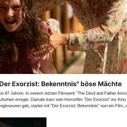
"Der Exorzist: Bekenntnis" böse Mächte
von 87 Jahren. In seinem letzten Filmwerk "The Devil and Father Amro
fsehen erregte. Damals kam sein Horrorfilm "Der Exorzist" ins Kin
sseuren gab, startet mit "Der Exorzist: Bekenntnis" nun ein Film, der