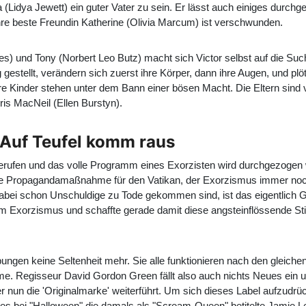
a (Lidya Jewett) ein guter Vater zu sein. Er lässt auch einiges durch
hre beste Freundin Katherine (Olivia Marcum) ist verschwunden.
s) und Tony (Norbert Leo Butz) macht sich Victor selbst auf die Suc
gestellt, verändern sich zuerst ihre Körper, dann ihre Augen, und plöt
re Kinder stehen unter dem Bann einer bösen Macht. Die Eltern sind v
hris MacNeil (Ellen Burstyn).
- Auf Teufel komm raus
gerufen und das volle Programm eines Exorzisten wird durchgezogen w
eine Propagandamaßnahme für den Vatikan, der Exorzismus immer noc
ei schon Unschuldige zu Tode gekommen sind, ist das eigentlich Gr
dem Exorzismus und schaffte gerade damit diese angsteinflössende 
bungen keine Seltenheit mehr. Sie alle funktionieren nach den gleiche
e. Regisseur David Gordon Green fällt also auch nichts Neues ein un
 er nun die 'Originalmarke' weiterführt. Um sich dieses Label aufzudrü
es bei "Halloween" die damals als "Scream-Queen" betitelte Jamie Lee