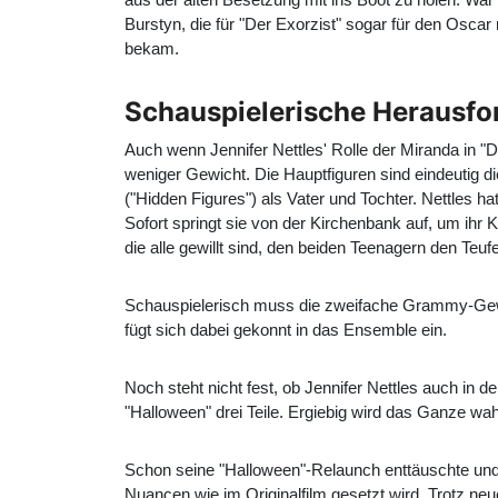
Burstyn, die für "Der Exorzist" sogar für den Oscar 
bekam.
Schauspielerische Herausfor
Auch wenn Jennifer Nettles' Rolle der Miranda in "De
weniger Gewicht. Die Hauptfiguren sind eindeutig di
("Hidden Figures") als Vater und Tochter. Nettles h
Sofort springt sie von der Kirchenbank auf, um ihr 
die alle gewillt sind, den beiden Teenagern den Teuf
Schauspielerisch muss die zweifache Grammy-Gewinne
fügt sich dabei gekonnt in das Ensemble ein.
Noch steht nicht fest, ob Jennifer Nettles auch in
"Halloween" drei Teile. Ergiebig wird das Ganze wah
Schon seine "Halloween"-Relaunch enttäuschte und a
Nuancen wie im Originalfilm gesetzt wird. Trotz n