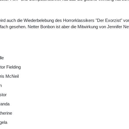
wird auch die Wiederbelebung des Horrorklassikers "Der Exorzist" von
ch gesehen. Netter Bonbon ist aber die Mitwirkung von Jennifer Net
le
tor Fielding
ris McNeil
n
stor
randa
therine
gela