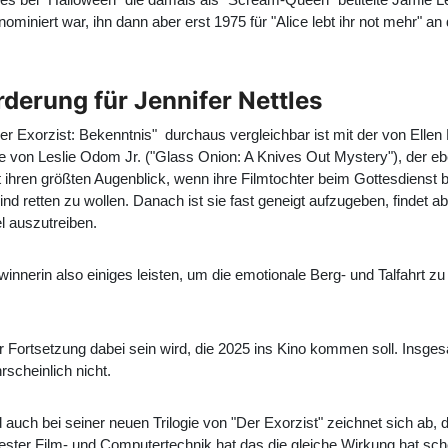
nominiert war, ihn dann aber erst 1975 für "Alice lebt ihr not mehr" a
derung für Jennifer Nettles
r Exorzist: Bekenntnis" durchaus vergleichbar ist mit der von Ellen Bu
e von Leslie Odom Jr. ("Glass Onion: A Knives Out Mystery"), der eben
at ihren größten Augenblick, wenn ihre Filmtochter beim Gottesdienst 
Kind retten zu wollen. Danach ist sie fast geneigt aufzugeben, findet 
el auszutreiben.
rin also einiges leisten, um die emotionale Berg- und Talfahrt zu m
 der Fortsetzung dabei sein wird, die 2025 ins Kino kommen soll. Ins
rscheinlich nicht.
uch bei seiner neuen Trilogie von "Der Exorzist" zeichnet sich ab, d
euester Film- und Computertechnik hat das die gleiche Wirkung hat s