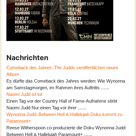
Nachrichten
Comeback des Jahres: The Judds veröffentlichen neues
Album
Es dürfte das Comeback des Jahres werden: Wie Wynonna
am Samstagmorgen, im Rahmen ihres Auftritts …...
Naomi Judd ist tot
Einen Tag vor der Country Hall of Fame-Aufnahme stirbt
Naomi Judd Nur einen Tag vor ihrer …...
Wynonna Judd: Between Hell & Hallelujah Doku kommt zu
Paramount+
Reese Witherspoon co-produzierte die Doku Wynonna Judd:
Between Hell & Hallelujah Paramount+ …...