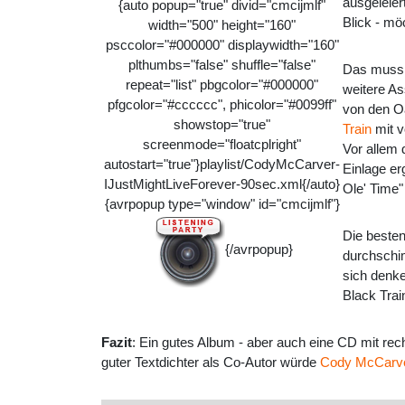
ausgeleier
{auto popup="true" divid="cmcijmlf"
Blick - m
width="500" height="160"
psccolor="#000000" displaywidth="160"
plthumbs="false" shuffle="false"
Das muss 
repeat="list" pbgcolor="#000000"
weitere As
pfgcolor="#cccccc", phicolor="#0099ff"
von den Oa
showstop="true"
Train
mit v
screenmode="floatcplright"
Vor allem
autostart="true"}playlist/CodyMcCarver-
Einlage e
IJustMightLiveForever-90sec.xml{/auto}
Ole' Time"
{avrpopup type="window" id="cmcijmlf"}
Die beste
{/avrpopup}
durchschim
sich denke
Black Trai
Fazit
: Ein gutes Album - aber auch eine CD mit re
guter Textdichter als Co-Autor würde
Cody McCarv