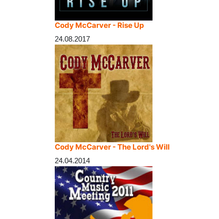
Cody McCarver - Rise Up
24.08.2017
Cody McCarver - The Lord's Will
24.04.2014