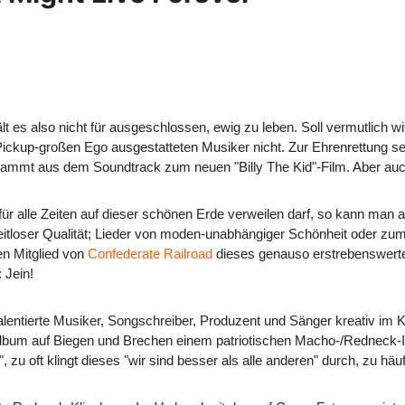
lt es also nicht für ausgeschlossen, ewig zu leben. Soll vermutlich 
kup-großen Ego ausgestatteten Musiker nicht. Zur Ehrenrettung sei 
mmt aus dem Soundtrack zum neuen "Billy The Kid"-Film. Aber auch di
r alle Zeiten auf dieser schönen Erde verweilen darf, so kann man 
eitloser Qualität; Lieder von moden-unabhängiger Schönheit oder zum
n Mitglied von
Confederate Railroad
dieses genauso erstrebenswerte
 Jein!
 talentierte Musiker, Songschreiber, Produzent und Sänger kreativ im 
lbum auf Biegen und Brechen einem patriotischen Macho-/Redneck-I
 zu oft klingt dieses "wir sind besser als alle anderen" durch, zu häuf