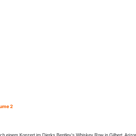
lume 2
nach einem Konzert im Dierks Bentley's Whiskey Row in Gilbert, Arizona