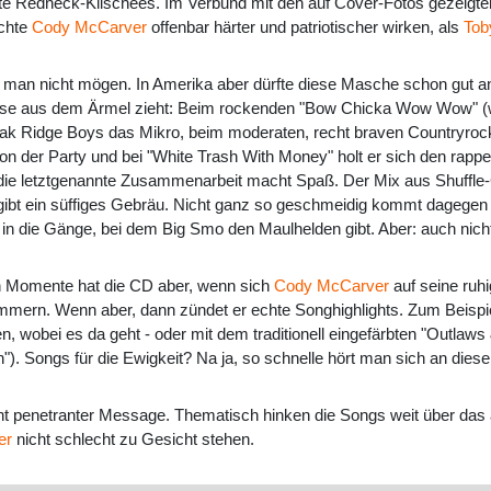
te Redneck-Klischees. Im Verbund mit den auf Cover-Fotos gezeigte
öchte
Cody McCarver
offenbar härter und patriotischer wirken, als
Tob
man nicht mögen. In Amerika aber dürfte diese Masche schon gut 
se aus dem Ärmel zieht: Beim rockenden "Bow Chicka Wow Wow" (was fü
k Ridge Boys das Mikro, beim moderaten, recht braven Countryrock 
on der Party und bei "White Trash With Money" holt er sich den rapp
 die letztgenannte Zusammenarbeit macht Spaß. Der Mix aus Shuffle
rgibt ein süffiges Gebräu. Nicht ganz so geschmeidig kommt dagege
 in die Gänge, bei dem Big Smo den Maulhelden gibt. Aber: auch nicht
n Momente hat die CD aber, wenn sich
Cody McCarver
auf seine ruhi
mern. Wenn aber, dann zündet er echte Songhighlights. Zum Beispiel
n, wobei es da geht - oder mit dem traditionell eingefärbten "Outlaw
n"). Songs für die Ewigkeit? Na ja, so schnelle hört man sich an diesen
cht penetranter Message. Thematisch hinken die Songs weit über das
er
nicht schlecht zu Gesicht stehen.