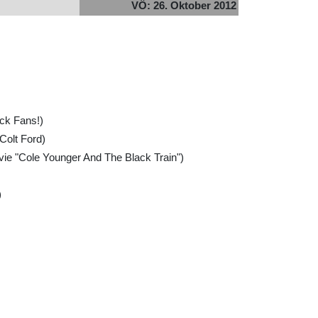
VÖ: 26. Oktober 2012
ack Fans!)
Colt Ford)
vie "Cole Younger And The Black Train")
)