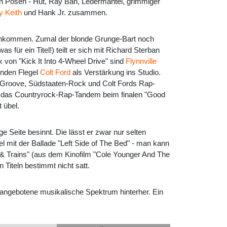
n Posen - Hut, Ray Ban, Ledermantel, grimmiger
y Keith
und Hank Jr. zusammen.
ankommen. Zumal der blonde Grunge-Bart noch
r ein Titel!) teilt er sich mit Richard Sterban
von "Kick It Into 4-Wheel Drive" sind
Flynnville
enden Flegel
Colt Ford
als Verstärkung ins Studio.
-Groove, Südstaaten-Rock und Colt Fords Rap-
n das Countryrock-Rap-Tandem beim finalen "Good
 übel.
ge Seite besinnt. Die lässt er zwar nur selten
 mit der Ballade "Left Side of The Bed" - man kann
s & Trains" (aus dem Kinofilm "Cole Younger And The
 Titeln bestimmt nicht satt.
 angebotene musikalische Spektrum hinterher. Ein