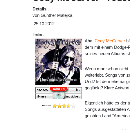
Details
von
Gunther Matejka
25.10.2012
Teilen:
Aha,
Cody McCarver
hä
dem mit einem Dodge-Pic
seines neuen Albums sta
Wenn man schon nicht fü
weiterlebt. Songs von z
Und? Ist dem ehemalige
geglückt? Klare Antwort:
Eigentlich hätte es der
Songs ausgestatteten A
gelobten Land "America",