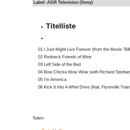
Label: AGR Television (Sony)
Titelliste
01
I Just Might Live Forever (from the Movie "Bil
02
Redneck Friends of Mine
03
Left Side of the Bed
04
Bow Chicka Wow Wow (with Richard Sterban
05
I'm America
06
Kick It Into 4-Whel Drive (feat. Flynnville Train
Teilen: