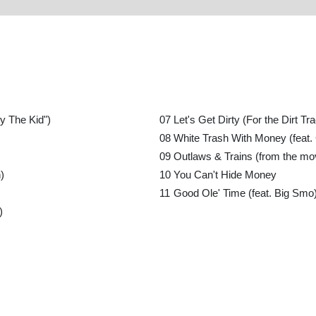
ly The Kid")
07
Let's Get Dirty (For the Dirt Tr
08
White Trash With Money (feat. 
09
Outlaws & Trains (from the mo
)
10
You Can't Hide Money
11
Good Ole' Time (feat. Big Smo
)