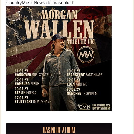
CountryMusicNews.de präsentiert