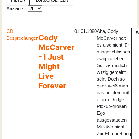
FILTER
ZURÜCKSETZEN
Anzeige #
CD
01.01.1980
Aha, Cody
W
Cody
Besprechungen
McCarver hält
es also nicht für
McCarver
ausgeschlossen,
- I Just
ewig zu leben.
Might
Soll vermutlich
witzig gemeint
Live
sein. Doch so
Forever
ganz weiß man
das bei dem mit
einem Dodge-
Pickup-großen
Ego
ausgestatteten
Musiker nicht.
Zur Ehrenrettung