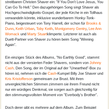
streitbaren Christen Shaver ein: "If You Don't Love Jesus, You
Can Go To Hell." Den dazugehörigen Song singt Shaver als
Hochgeschwindigkeits-Gospel, der jede Kirche in ein Tollhaus
verwandeln könnte, inklusive wunderbarem Honky-Tonk-
Piano, beigesteuert von Tony Harrell, der schon für
Brooks &
Dunn
,
Keith Urban
,
Toby Keith
,
Montgomery Gentry
,
Lee Ann
Womack
und
Marty Stuart
klimperte. Letzterer ist auch als
Duett-Partner von Shaver zu hören beim Song "Winning
Again".
Ein einziges Stück des Albums, "No Earthly Good", stammt
nicht aus der versierten Feder Shavers, sondern von
Johnny
Cash
. Den Song, der im Original auf der "Unearthed"-Box zu
hören ist, nehmen sich die
Cash
-Kumpel Billy Joe Shaver und
Kris Kristofferson
gemeinsam zur Brust. Mit ihren
unvergleichlichen Stimmen zimmern sie ihrem Freund nicht
nur ein würdiges Denkmal, sie sorgen auch gleichzeitig für
den stimmungsvollsten Moment von "Everbody's Brother".
Doch derer gibt es mehrere auf dem Album. Zum Beispiel