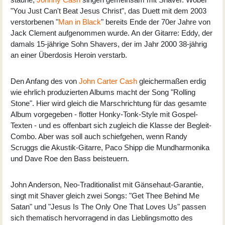
"You Just Can't Beat Jesus Christ", das Duett mit dem 2003
verstorbenen "
Man in Black
" bereits Ende der 70er Jahre von
Jack Clement aufgenommen wurde. An der Gitarre: Eddy, der
damals 15-jährige Sohn Shavers, der im Jahr 2000 38-jährig
an einer Überdosis Heroin verstarb.
Den Anfang des von
John Carter Cash
gleichermaßen erdig
wie ehrlich produzierten Albums macht der Song "Rolling
Stone". Hier wird gleich die Marschrichtung für das gesamte
Album vorgegeben - flotter Honky-Tonk-Style mit Gospel-
Texten - und es offenbart sich zugleich die Klasse der Begleit-
Combo. Aber was soll auch schiefgehen, wenn Randy
Scruggs die Akustik-Gitarre, Paco Shipp die Mundharmonika
und Dave Roe den Bass beisteuern.
John Anderson, Neo-Traditionalist mit Gänsehaut-Garantie,
singt mit Shaver gleich zwei Songs: "Get Thee Behind Me
Satan" und "Jesus Is The Only One That Loves Us" passen
sich thematisch hervorragend in das Lieblingsmotto des