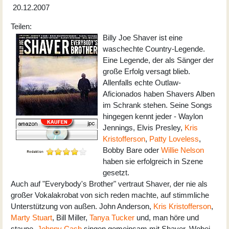
20.12.2007
Teilen:
Billy Joe Shaver ist eine
waschechte Country-Legende.
Eine Legende, der als Sänger der
große Erfolg versagt blieb.
Allenfalls echte Outlaw-
Aficionados haben Shavers Alben
im Schrank stehen. Seine Songs
hingegen kennt jeder - Waylon
Jennings, Elvis Presley,
Kris
Kristofferson
,
Patty Loveless
,
Bobby Bare oder
Willie Nelson
haben sie erfolgreich in Szene
gesetzt.
Auch auf "Everybody's Brother" vertraut Shaver, der nie als
großer Vokalakrobat von sich reden machte, auf stimmliche
Unterstützung von außen. John Anderson,
Kris Kristofferson
,
Marty Stuart
, Bill Miller,
Tanya Tucker
und, man höre und
staune,
Johnny Cash
singen gemeinsam mit Shaver. Wobei