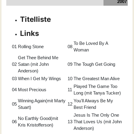
2007
Titelliste
Links
To Be Loved By A
01
Rolling Stone
08
Woman
Get Thee Behind Me
02
Satan (mit John
09
The Tough Get Going
Anderson)
03
When I Get My Wings
10
The Greatest Man Alive
Played The Game Too
04
Most Precious
11
Long (mit Tanya Tucker)
Winning Again(mit Marty
You'll Always Be My
05
12
Stuart)
Best Friend
Jesus Is The Only One
No Earthly Good(mit
06
13
That Loves Us (mit John
Kris Kristofferson)
Anderson)