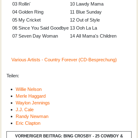
03
Rollin'
10
Lawdy Mama
04
Golden Ring
11
Blue Sunday
05
My Cricket
12
Out of Style
06
Since You Said Goodbye
13
Ooh La La
07
Seven Day Woman
14
All Mama's Children
Various Artists - Country Forever (CD-Besprechung)
Teilen:
Willie Nelson
Merle Haggard
Waylon Jennings
J.J. Cale
Randy Newman
Eric Clapton
VORHERIGER BEITRAG: BING CROSBY - 25 COWBOY &