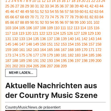
1
2
3
4
5
6
7
8
9
10
11
12
13
14
15
16
17
18
19
20
21
22
23
24
25
26
27
28
29
30
31
32
33
34
35
36
37
38
39
40
41
42
43
44
45
46
47
48
49
50
51
52
53
54
55
56
57
58
59
60
61
62
63
64
65
66
67
68
69
70
71
72
73
74
75
76
77
78
79
80
81
82
83
84
85
86
87
88
89
90
91
92
93
94
95
96
97
98
99
100
101
102
103
104
105
106
107
108
109
110
111
112
113
114
115
116
117
118
119
120
121
122
123
124
125
126
127
128
129
130
131
132
133
134
135
136
137
138
139
140
141
142
143
144
145
146
147
148
149
150
151
152
153
154
155
156
157
158
159
160
161
162
163
164
165
166
167
168
169
170
171
172
173
174
175
176
177
178
179
180
181
182
183
184
185
186
187
188
189
190
191
192
193
194
195
196
197
198
199
200
201
202
203
204
205
206
207
208
209
MEHR LADEN...
Aktuelle Nachrichten aus
der Country Music Szene
CountryMusicNews.de präsentiert