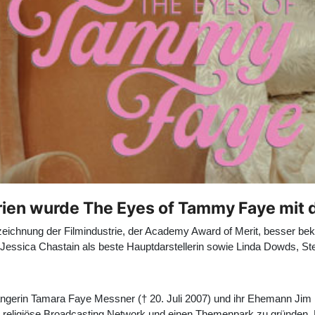
rien wurde The Eyes of Tammy Faye mit
eichnung der Filmindustrie, der Academy Award of Merit, besser bek
Jessica Chastain als beste Hauptdarstellerin sowie Linda Dowds, St
 Sängerin Tamara Faye Messner († 20. Juli 2007) und ihr Ehemann Jim
religiöse Broadcasting Network und einen Themenpark zu gründen. D