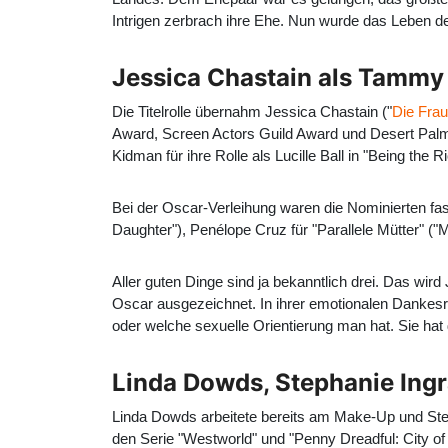
Intrigen zerbrach ihre Ehe. Nun wurde das Leben de
Jessica Chastain als Tammy
Die Titelrolle übernahm Jessica Chastain ("
Die Frau
Award, Screen Actors Guild Award und Desert Palm
Kidman für ihre Rolle als Lucille Ball in "Being the R
Bei der Oscar-Verleihung waren die Nominierten fa
Daughter"), Penélope Cruz für "Parallele Mütter" ("
Aller guten Dinge sind ja bekanntlich drei. Das wir
Oscar ausgezeichnet. In ihrer emotionalen Dankesre
oder welche sexuelle Orientierung man hat. Sie h
Linda Dowds, Stephanie Ing
Linda Dowds arbeitete bereits am Make-Up und Steph
den Serie "Westworld" und "Penny Dreadful: City o