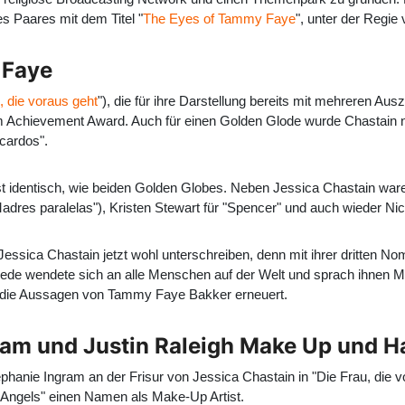
s Paares mit dem Titel "
The Eyes of Tammy Faye
", unter der Regie 
 Faye
, die voraus geht
"), die für ihre Darstellung bereits mit mehreren Au
 Achievement Award. Auch für einen Golden Glode wurde Chastain nom
icardos".
st identisch, wie beiden Golden Globes. Neben Jessica Chastain ware
Madres paralelas"), Kristen Stewart für "Spencer" und auch wieder Nic
d Jessica Chastain jetzt wohl unterschreiben, denn mit ihrer dritten N
de wendete sich an alle Menschen auf der Welt und sprach ihnen Mut
at die Aussagen von Tammy Faye Bakker erneuert.
ram und Justin Raleigh Make Up und H
anie Ingram an der Frisur von Jessica Chastain in "Die Frau, die vo
f Angels" einen Namen als Make-Up Artist.