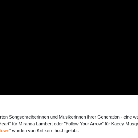
ten Songschreiberinnen und Musikerinnen ihrer Generation - eine wahr
eart" für Miranda Lambert oder "Follow Your Arrow" für Kacey Musg
 Town
" wurden von Kritikern hoch gelobt.