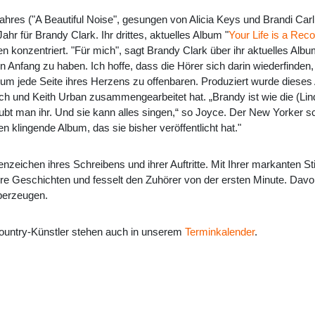
res ("A Beautiful Noise", gesungen von Alicia Keys und Brandi Car
ahr für Brandy Clark. Ihr drittes, aktuelles Album "
Your Life is a Rec
ten konzentriert. "Für mich", sagt Brandy Clark über ihr aktuelles A
fang zu haben. Ich hoffe, dass die Hörer sich darin wiederfinden, 
m jede Seite ihres Herzens zu offenbaren. Produziert wurde dieses
ch und Keith Urban zusammengearbeitet hat. „Brandy ist wie die (Lind
laubt man ihr. Und sie kann alles singen,“ so Joyce. Der New Yorker s
n klingende Album, das sie bisher veröffentlicht hat."
kenzeichen ihres Schreibens und ihrer Auftritte. Mit Ihrer markanten S
 ihre Geschichten und fesselt den Zuhörer von der ersten Minute. Da
berzeugen.
ountry-Künstler stehen auch in unserem
Terminkalender
.