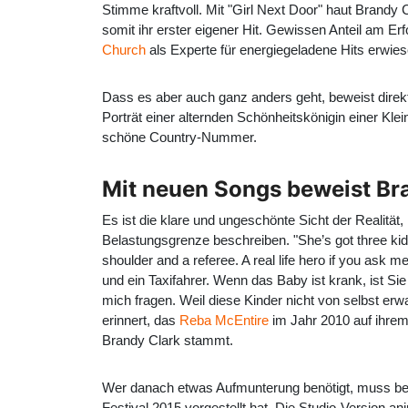
Stimme kraftvoll. Mit "Girl Next Door" haut
Brandy C
somit ihr erster eigener Hit. Gewissen Anteil am Er
Church
als Experte für energiegeladene Hits erwies
Dass es aber auch ganz anders geht, beweist dire
Porträt einer alternden Schönheitskönigin einer Kl
schöne Country-Nummer.
Mit neuen Songs beweist Bra
Es ist die klare und ungeschönte Sicht der Realitä
Belastungsgrenze beschreiben. "She’s got three kid
shoulder and a referee. A real life hero if you ask 
und ein Taxifahrer. Wenn das Baby ist krank, ist Si
mich fragen. Weil diese Kinder nicht von selbst 
erinnert, das
Reba McEntire
im Jahr 2010 auf ihrem
Brandy Clark stammt.
Wer danach etwas Aufmunterung benötigt, muss bei 
Festival 2015 vorgestellt hat. Die Studio-Version 