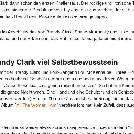
lark
dann schon den ersten Knaller raus. Der rockige und ironische Tit
folg ist sicher der Produktion von Jay Joyce zuzusprechen, der sich 
en hat. Hier ist dem Produzenten ein weiterer gelungen.
kt im Anschluss das von Brandy Clark, Shane McAnnally und Luke L
einstadt und der Erkenntnis, das Ruhm aus Teenagertagen nicht immer
ndy Clark viel Selbstbewusstsein
t, mit der Brandy Clark und Folk-Sängerin Lori McKenna bei "Three Ki
s, no husband. So she’s a mom and a dad and a taxi driver. When the 
me. ’Cause those kids ain’t gonna raise themselves" (Sie hat drei Kinde
e die ganze Nacht wach. Eine Hand und eine Schulter und ein Schiedsr
erwachsen werden.) Eine berührende Zustandsbeschreibung, die an d
 Album "
All The Woman I Am
" veröffentlicht hat. Kein Zufall, dass
den Tracks wieder etwas zurück navigieren. Da findet sich dann "B
animiert dazu, den Lautstärkeregler ganz aufzudrehen und bei der k