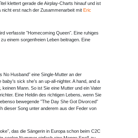
el klettert gerade die Airplay-Charts hinauf und ist
ja nicht erst nach der Zusammenarbeit mit
Eric
aird verfasste "Homecoming Queen". Eine ruhiges
 zu einem sorgenfreien Leben beitragen. Eine
ds No Husband" eine Single-Mutter an der
baby’s sick she’s an up-all-nighter. A hand, and a
r, keinen Mann. So ist Sie eine Mutter und ein Vater
ichter. Eine Heldin des richtigen Lebens, wenn Sie
as ebenso bewegende "The Day She Got Divorced"
 auch dieser Song unter anderem aus der Feder von
roke", das die Sängerin in Europa schon beim C2C
narzig-coolen Nummer einfach eine Menge Spaß zu