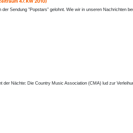
zeitraum 47. KW 2010)
er in der Sendung "Popstars" gelohnt. Wie wir in unseren Nachrichten 
t der Nächte: Die Country Music Association (CMA) lud zur Verleihun