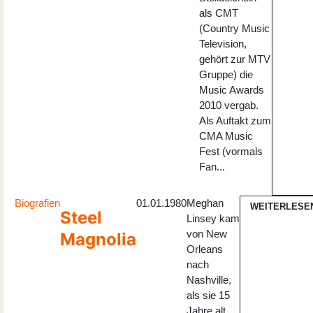
als CMT
(Country Music
Television,
gehört zur MTV
Gruppe) die
Music Awards
2010 vergab.
Als Auftakt zum
CMA Music
Fest (vormals
Fan...
Biografien
01.01.1980
Meghan
WEITERLESE
Steel
Linsey kam
von New
Magnolia
Orleans
nach
Nashville,
als sie 15
Jahre alt