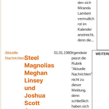
den sich
Miranda
Lambert
vermutlich
rot im
Kalender
anstreicht,
denn die...
Aktuelle
01.01.1980
Irgendwie
WEITER
Steel
Nachrichten
passt die
Rubrik
Magnolias
"Aktuelle
Meghan
Nachrichten"
Linsey
nicht zu
dieser
und
Meldung,
Joshua
denn
schließlich
Scott
haben sich