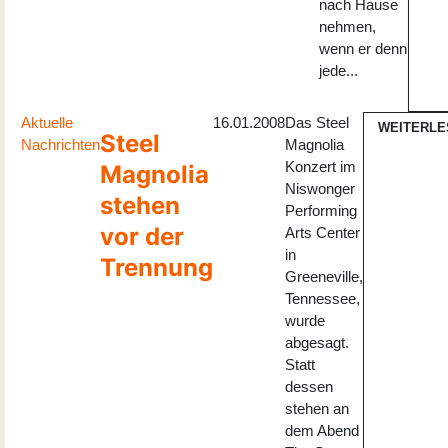
nach Hause
nehmen,
wenn er denn
jede...
Aktuelle
16.01.2008
Das Steel
WEITERLE
Steel
Nachrichten
Magnolia
Konzert im
Magnolia
Niswonger
stehen
Performing
vor der
Arts Center
in
Trennung
Greeneville,
Tennessee,
wurde
abgesagt.
Statt
dessen
stehen an
dem Abend