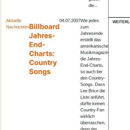
die...
Aktuelle
04.07.2007
Wie jedes
WEITER
Billboard
Nachrichten
zum
Jahresende
Jahres-
erstellt das
End-
amerikanische
Charts:
Musikmagazin
die Jahres-
Country
End-Charts,
Songs
so auch bei
den Country-
Songs. Dass
Lee Brice die
Liste anführt,
dürfte keinen
Country-Fan
wirklich
überraschen,
denn der