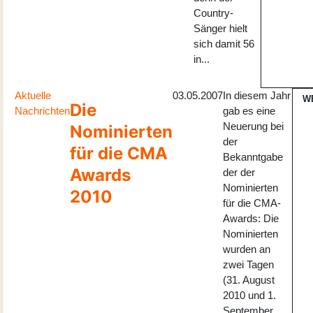
Country-
Sänger hielt
sich damit 56
in...
Aktuelle
03.05.2007
In diesem Jahr
W
Die
Nachrichten
gab es eine
Neuerung bei
Nominierten
der
für die CMA
Bekanntgabe
Awards
der der
Nominierten
2010
für die CMA-
Awards: Die
Nominierten
wurden an
zwei Tagen
(31. August
2010 und 1.
September