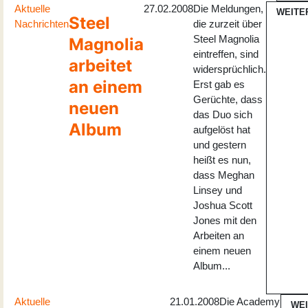
Aktuelle
27.02.2008
Die Meldungen,
WEITE
Steel
Nachrichten
die zurzeit über
Steel Magnolia
Magnolia
eintreffen, sind
arbeitet
widersprüchlich.
an einem
Erst gab es
Gerüchte, dass
neuen
das Duo sich
Album
aufgelöst hat
und gestern
heißt es nun,
dass Meghan
Linsey und
Joshua Scott
Jones mit den
Arbeiten an
einem neuen
Album...
Aktuelle
21.01.2008
Die Academy
WE