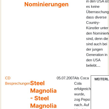
in den USA ist
Nominierungen
es keine
Überraschung
dass diverse
Country-
Künstler unter
den Nominiert
sind, denn die
sind auch bei
der jungen
Generation in
den USA
beliebt....
CD
05.07.2007
Als Coca
WEITER
Steel
Besprechungen
Cola
erfolgreich
Magnolia
wurde,
- Steel
zog Pepsi
Magnolia
nach. Auf