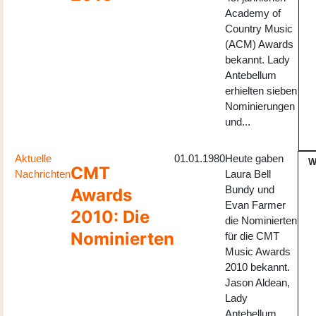
Academy of
Country Music
(ACM) Awards
bekannt. Lady
Antebellum
erhielten sieben
Nominierungen
und...
Aktuelle
01.01.1980
Heute gaben
W
CMT
Nachrichten
Laura Bell
Bundy und
Awards
Evan Farmer
2010: Die
die Nominierten
Nominierten
für die CMT
Music Awards
2010 bekannt.
Jason Aldean,
Lady
Antebellum ,