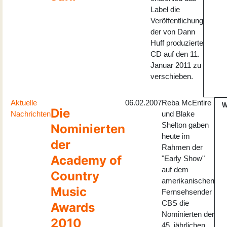
Label die
Veröffentlichung
der von Dann
Huff produzierte
CD auf den 11.
Januar 2011 zu
verschieben.
Aktuelle
06.02.2007
Reba McEntire
W
Die
Nachrichten
und Blake
Shelton gaben
Nominierten
heute im
der
Rahmen der
Academy of
"Early Show"
auf dem
Country
amerikanischen
Music
Fernsehsender
CBS die
Awards
Nominierten der
2010
45. jährlichen