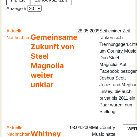
FILTER
ZURÜCKSETZEN
Anzeige #
Aktuelle
28.05.2009
Seit einiger Zeit
Gemeinsame
Nachrichten
ranken sich
Trennungsgerücht
Zukunft von
um Country Music
Steel
Duo Steel
Magnolia
Magnolia. Auf
Facebook bezoge
weiter
Joshua Scott
unklar
Jones und Megha
Linsey, die auch
privat bis 2011 ein
Paar waren, nun
Stellung.
Aktuelle
03.04.2008
Mit Country
WEI
Whitney
Nachrichten
Music hatte