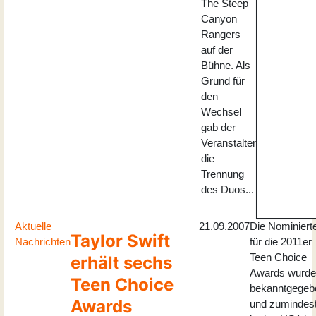
The Steep
Canyon
Rangers
auf der
Bühne. Als
Grund für
den
Wechsel
gab der
Veranstalter
die
Trennung
des Duos...
Aktuelle
21.09.2007
Die Nominiert
Taylor Swift
Nachrichten
für die 2011er
Teen Choice
erhält sechs
Awards wurd
Teen Choice
bekanntgegeb
Awards
und zumindes