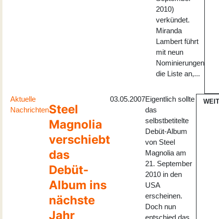
2010)
verkündet.
Miranda
Lambert führt
mit neun
Nominierungen
die Liste an,...
Aktuelle
03.05.2007
Eigentlich sollte
WEI
Steel
Nachrichten
das
selbstbetitelte
Magnolia
Debüt-Album
verschiebt
von Steel
das
Magnolia am
21. September
Debüt-
2010 in den
Album ins
USA
erscheinen.
nächste
Doch nun
Jahr
entschied das