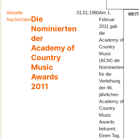
Aktuelle
01.01.1980
Am 1.
WEIT
Die
Nachrichten
Februar
2011 gab
Nominierten
die
der
Academy of
Academy of
Country
Music
Country
(ACM) die
Music
Nominierten
für die
Awards
Verleihung
2011
der 46.
jährlichen
Academy of
Country
Music
Awards
bekannt.
Einen Tag,