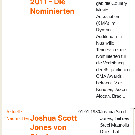
2011 - Die
gab die Country
Nominierten
Music
Association
(CMA) im
Ryman
Auditorium in
Nashville,
Tennessee, die
Nominierten für
die Verleihung
der 45. jährlichen
CMA Awards
bekannt. Vier
Künstler, Jason
Aldean, Brad...
Aktuelle
01.01.1980
Joshua Scott
Joshua Scott
Nachrichten
Jones, Teil des
Steel Magnolia
Jones von
Duos, hat