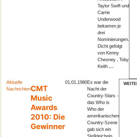
Taylor Swift und
Carrie
Underwood
bekamen je
drei
Nominierungen.
Dicht gefolgt
von Kenny
Chesney , Toby
Keith ,...
Aktuelle
01.01.1980
Es war die
WEITE
CMT
Nachrichten
Nacht der
Country-Stars -
Music
das Who is
Awards
Who der
2010: Die
amerikanischen
Country-Szene
Gewinner
gab sich ein
Stelldeichein