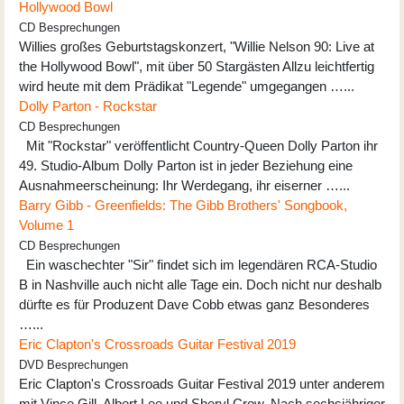
Hollywood Bowl
CD Besprechungen
Willies großes Geburtstagskonzert, "Willie Nelson 90: Live at
the Hollywood Bowl", mit über 50 Stargästen Allzu leichtfertig
wird heute mit dem Prädikat "Legende" umgegangen …...
Dolly Parton - Rockstar
CD Besprechungen
Mit "Rockstar" veröffentlicht Country-Queen Dolly Parton ihr
49. Studio-Album Dolly Parton ist in jeder Beziehung eine
Ausnahmeerscheinung: Ihr Werdegang, ihr eiserner …...
Barry Gibb - Greenfields: The Gibb Brothers' Songbook,
Volume 1
CD Besprechungen
Ein waschechter "Sir" findet sich im legendären RCA-Studio
B in Nashville auch nicht alle Tage ein. Doch nicht nur deshalb
dürfte es für Produzent Dave Cobb etwas ganz Besonderes
…...
Eric Clapton's Crossroads Guitar Festival 2019
DVD Besprechungen
Eric Clapton's Crossroads Guitar Festival 2019 unter anderem
mit Vince Gill, Albert Lee und Sheryl Crow. Nach sechsjähriger