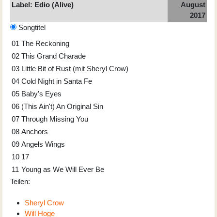
Label: Edio (Alive)
August
2017
Songtitel
01
The Reckoning
02
This Grand Charade
03
Little Bit of Rust (mit Sheryl Crow)
04
Cold Night in Santa Fe
05
Baby's Eyes
06
(This Ain't) An Original Sin
07
Through Missing You
08
Anchors
09
Angels Wings
10
17
11
Young as We Will Ever Be
Teilen:
Sheryl Crow
Will Hoge