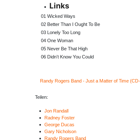
Links
01
Wicked Ways
02
Better Than I Ought To Be
03
Lonely Too Long
04
One Woman
05
Never Be That High
06
Didn't Know You Could
Randy Rogers Band - Just a Matter of Time (CD
Teilen:
Jon Randall
Radney Foster
George Ducas
Gary Nicholson
Randy Rogers Band