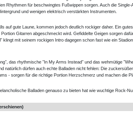
enden Rhythmen für beschwingtes Fußwippen sorgen. Auch die Single
 Hintergrund und wenigen elektrisch verstärkten Instrumenten.
s auf gute Laune, kommen jedoch deutlich rockiger daher. Ein gutes B
Portion Gitarren abgeschmeckt wird. Gefiddelte Geigen sorgen dafür
 klingt mit seinem rockigen Intro dagegen schon fast wie ein Stadion
 Long", das rhythmische "In My Arms Instead" und das wehmütige "W
nd natürlich dürfen auch echte Balladen nicht fehlen: Die zuckers
bums - sorgen für die richtige Portion Herzschmerz und machen die 
elancholische Balladen genauso zu bieten hat wie wuchtige Rock-Nu
 erschienen)