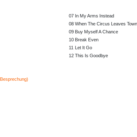
07
In My Arms Instead
08
When The Circus Leaves Tow
09
Buy Myself A Chance
10
Break Even
11
Let It Go
12
This Is Goodbye
-Besprechung)