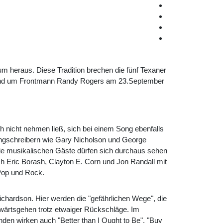
um heraus. Diese Tradition brechen die fünf Texaner
 Band um Frontmann Randy Rogers am 23.September
h nicht nehmen ließ, sich bei einem Song ebenfalls
ngschreibern wie Gary Nicholson und George
 die musikalischen Gäste dürfen sich durchaus sehen
 Eric Borash, Clayton E. Corn und Jon Randall mit
 Pop und Rock.
hardson. Hier werden die "gefährlichen Wege", die
rwärtsgehen trotz etwaiger Rückschläge. Im
en wirken auch "Better than I Ought to Be", "Buy