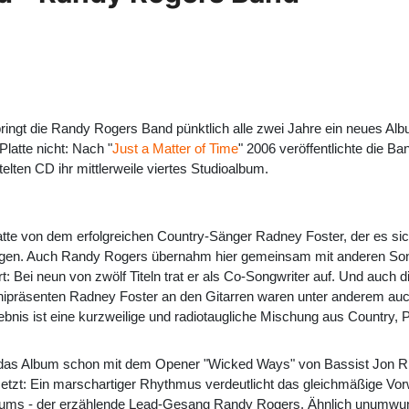
ringt die Randy Rogers Band pünktlich alle zwei Jahre ein neues Alb
Platte nicht: Nach "
Just a Matter of Time
" 2006 veröffentlichte die
itelten CD ihr mittlerweile viertes Studioalbum.
atte von dem erfolgreichen Country-Sänger Radney Foster, der es sic
iligen. Auch Randy Rogers übernahm hier gemeinsam mit anderen So
: Bei neun von zwölf Titeln trat er als Co-Songwriter auf. Und auch
präsenten Radney Foster an den Gitarren waren unter anderem auch
ebnis ist eine kurzweilige und radiotaugliche Mischung aus Country,
 das Album schon mit dem Opener "Wicked Ways" von Bassist Jon Ric
setzt: Ein marschartiger Rhythmus verdeutlicht das gleichmäßige Vo
Albums - der erzählende Lead-Gesang Randy Rogers. Ähnlich unumwund