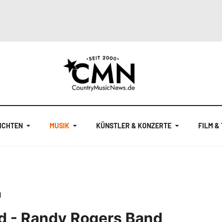
ICHTEN
MUSIK
KÜNSTLER & KONZERTE
FILM &
d
d - Randy Rogers Band