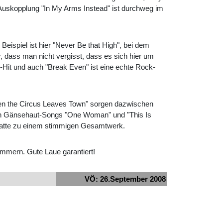
-Auskopplung "In My Arms Instead" ist durchweg im
eispiel ist hier "Never Be that High", bei dem
, dass man nicht vergisst, dass es sich hier um
-Hit und auch "Break Even" ist eine echte Rock-
hen the Circus Leaves Town" sorgen dazwischen
üßen Gänsehaut-Songs "One Woman" und "This Is
Platte zu einem stimmigen Gesamtwerk.
mmern. Gute Laue garantiert!
VÖ: 26.September 2008