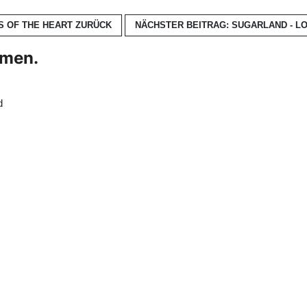
S OF THE HEART
ZURÜCK
NÄCHSTER BEITRAG: SUGARLAND - LO
hmen.
d