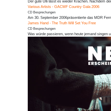
Der gute Ulli lässt es wieder Krachen. Nachdem de
Various Artists - GACMF Country Gala 2006
CD Besprechungen
Am 30. September 2006präsentierte das MDR Ferns
James Hand - The Truth Will Set You Free
CD Besprechungen
Was würde passieren, wenn heute jemand singen u