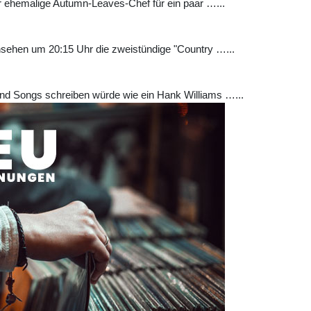
r ehemalige Autumn-Leaves-Chef für ein paar …...
ehen um 20:15 Uhr die zweistündige "Country …...
nd Songs schreiben würde wie ein Hank Williams …...