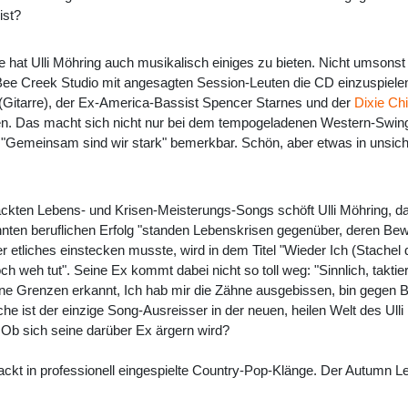
ist?
hat Ulli Möhring auch musikalisch einiges zu bieten. Nicht umsonst 
Bee Creek Studio mit angesagten Session-Leuten die CD einzuspiele
(Gitarre), der Ex-America-Bassist Spencer Starnes und der
Dixie Ch
. Das macht sich nicht nur bei dem tempogeladenen Western-Swing 
Gemeinsam sind wir stark" bemerkbar. Schön, aber etwas in unsich
ckten Lebens- und Krisen-Meisterungs-Songs schöft Ulli Möhring, da
en beruflichen Erfolg "standen Lebenskrisen gegenüber, deren Bewä
 etliches einstecken musste, wird in dem Titel "Wieder Ich (Stachel d
ch weh tut". Seine Ex kommt dabei nicht so toll weg: "Sinnlich, taktie
ine Grenzen erkannt, Ich hab mir die Zähne ausgebissen, bin gegen Be
 ist der einzige Song-Ausreisser in der neuen, heilen Welt des Ulli
t. Ob sich seine darüber Ex ärgern wird?
packt in professionell eingespielte Country-Pop-Klänge. Der Autumn L