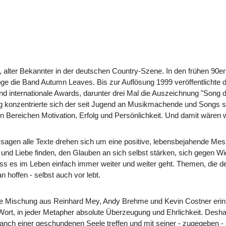
ter, alter Bekannter in der deutschen Country-Szene. In den frühen 90
e die Band Autumn Leaves. Bis zur Auflösung 1999 veröffentlichte d
und internationale Awards, darunter drei Mal die Auszeichnung "Song 
 konzentrierte sich der seit Jugend an Musikmachende und Songs sch
en Bereichen Motivation, Erfolg und Persönlichkeit. Und damit wäre
 sagen alle Texte drehen sich um eine positive, lebensbejahende Me
und Liebe finden, den Glauben an sich selbst stärken, sich gegen W
s es im Leben einfach immer weiter und weiter geht. Themen, die de
n hoffen - selbst auch vor lebt.
ne Mischung aus Reinhard Mey, Andy Brehme und Kevin Costner erinn
 Wort, in jeder Metapher absolute Überzeugung und Ehrlichkeit. Desh
nch einer geschundenen Seele treffen und mit seiner - zugegeben - 