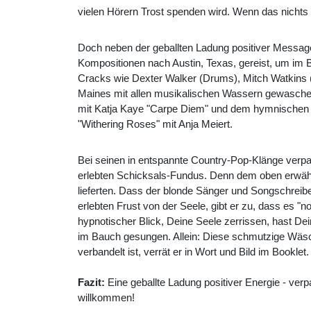
vielen Hörern Trost spenden wird. Wenn das nichts 
Doch neben der geballten Ladung positiver Message 
Kompositionen nach Austin, Texas, gereist, um im 
Cracks wie Dexter Walker (Drums), Mitch Watkins 
Maines mit allen musikalischen Wassern gewaschen
mit Katja Kaye "Carpe Diem" und dem hymnischen "
"Withering Roses" mit Anja Meiert.
Bei seinen in entspannte Country-Pop-Klänge verpa
erlebten Schicksals-Fundus. Denn dem oben erwähnt
lieferten. Dass der blonde Sänger und Songschreiber
erlebten Frust von der Seele, gibt er zu, dass es "no
hypnotischer Blick, Deine Seele zerrissen, hast De
im Bauch gesungen. Allein: Diese schmutzige Wäsche
verbandelt ist, verrät er in Wort und Bild im Bookle
Fazit:
Eine geballte Ladung positiver Energie - ver
willkommen!