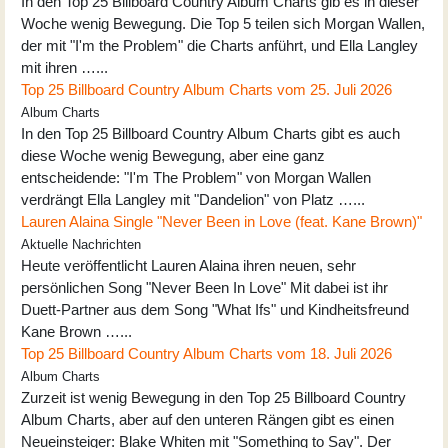
In den Top 25 Billboard Country Album Charts gib es in dieser
Woche wenig Bewegung. Die Top 5 teilen sich Morgan Wallen,
der mit "I'm the Problem" die Charts anführt, und Ella Langley
mit ihren …...
Top 25 Billboard Country Album Charts vom 25. Juli 2026
Album Charts
In den Top 25 Billboard Country Album Charts gibt es auch
diese Woche wenig Bewegung, aber eine ganz
entscheidende: "I'm The Problem" von Morgan Wallen
verdrängt Ella Langley mit "Dandelion" von Platz …...
Lauren Alaina Single "Never Been in Love (feat. Kane Brown)"
Aktuelle Nachrichten
Heute veröffentlicht Lauren Alaina ihren neuen, sehr
persönlichen Song "Never Been In Love" Mit dabei ist ihr
Duett-Partner aus dem Song "What Ifs" und Kindheitsfreund
Kane Brown …...
Top 25 Billboard Country Album Charts vom 18. Juli 2026
Album Charts
Zurzeit ist wenig Bewegung in den Top 25 Billboard Country
Album Charts, aber auf den unteren Rängen gibt es einen
Neueinsteiger: Blake Whiten mit "Something to Say". Der