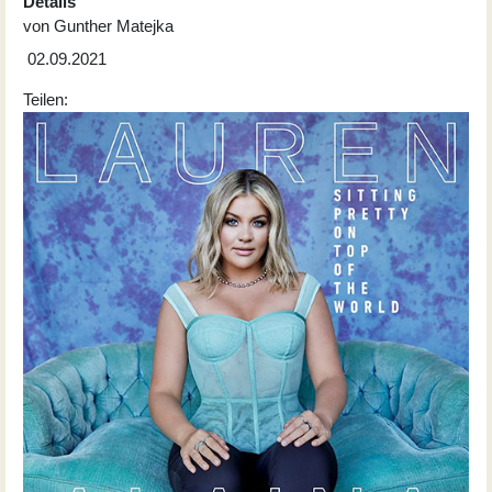
Details
von
Gunther Matejka
02.09.2021
Teilen: