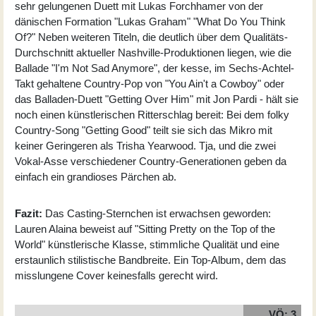
sehr gelungenen Duett mit Lukas Forchhamer von der
dänischen Formation "Lukas Graham" "What Do You Think
Of?" Neben weiteren Titeln, die deutlich über dem Qualitäts-
Durchschnitt aktueller Nashville-Produktionen liegen, wie die
Ballade "I'm Not Sad Anymore", der kesse, im Sechs-Achtel-
Takt gehaltene Country-Pop von "You Ain't a Cowboy" oder
das Balladen-Duett "Getting Over Him" mit Jon Pardi - hält sie
noch einen künstlerischen Ritterschlag bereit: Bei dem folky
Country-Song "Getting Good" teilt sie sich das Mikro mit
keiner Geringeren als Trisha Yearwood. Tja, und die zwei
Vokal-Asse verschiedener Country-Generationen geben da
einfach ein grandioses Pärchen ab.
Fazit:
Das Casting-Sternchen ist erwachsen geworden:
Lauren Alaina beweist auf "Sitting Pretty on the Top of the
World" künstlerische Klasse, stimmliche Qualität und eine
erstaunlich stilistische Bandbreite. Ein Top-Album, dem das
misslungene Cover keinesfalls gerecht wird.
VÖ: 3.