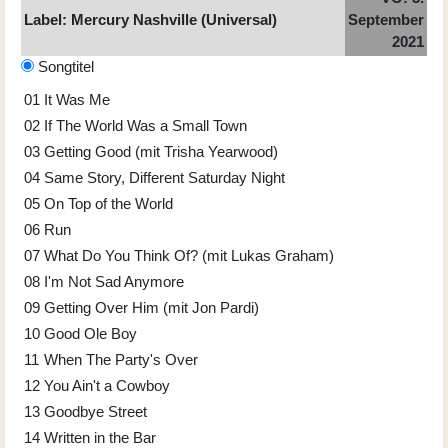
Label: Mercury Nashville (Universal)
September
2021
Songtitel
01
It Was Me
02
If The World Was a Small Town
03
Getting Good (mit Trisha Yearwood)
04
Same Story, Different Saturday Night
05
On Top of the World
06
Run
07
What Do You Think Of? (mit Lukas Graham)
08
I'm Not Sad Anymore
09
Getting Over Him (mit Jon Pardi)
10
Good Ole Boy
11
When The Party's Over
12
You Ain't a Cowboy
13
Goodbye Street
14
Written in the Bar