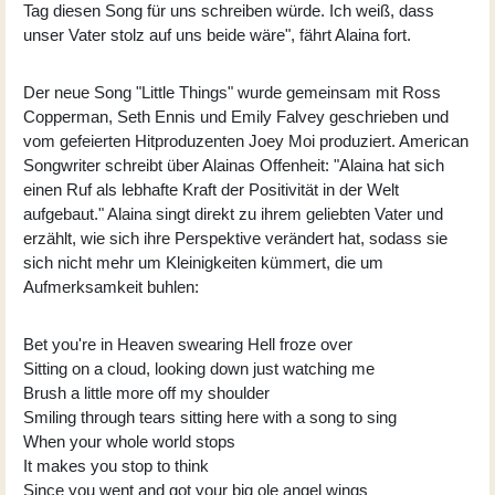
Tag diesen Song für uns schreiben würde. Ich weiß, dass
unser Vater stolz auf uns beide wäre", fährt Alaina fort.
Der neue Song "
Little Things
" wurde gemeinsam mit Ross
Copperman, Seth Ennis und Emily Falvey geschrieben und
vom gefeierten Hitproduzenten Joey Moi produziert. American
Songwriter schreibt über Alainas Offenheit: "Alaina hat sich
einen Ruf als lebhafte Kraft der Positivität in der Welt
aufgebaut." Alaina singt direkt zu ihrem geliebten Vater und
erzählt, wie sich ihre Perspektive verändert hat, sodass sie
sich nicht mehr um Kleinigkeiten kümmert, die um
Aufmerksamkeit buhlen:
Bet you're in Heaven swearing Hell froze over
Sitting on a cloud, looking down just watching me
Brush a little more off my shoulder
Smiling through tears sitting here with a song to sing
When your whole world stops
It makes you stop to think
Since you went and got your big ole angel wings