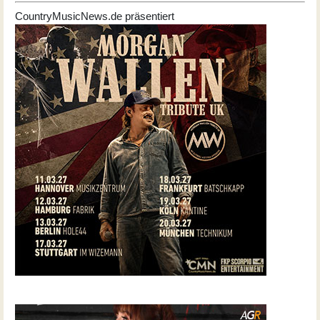
CountryMusicNews.de präsentiert