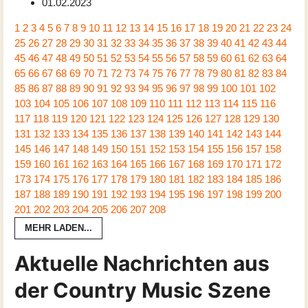
01.02.2023
1
2
3
4
5
6
7
8
9
10
11
12
13
14
15
16
17
18
19
20
21
22
23
24
25
26
27
28
29
30
31
32
33
34
35
36
37
38
39
40
41
42
43
44
45
46
47
48
49
50
51
52
53
54
55
56
57
58
59
60
61
62
63
64
65
66
67
68
69
70
71
72
73
74
75
76
77
78
79
80
81
82
83
84
85
86
87
88
89
90
91
92
93
94
95
96
97
98
99
100
101
102
103
104
105
106
107
108
109
110
111
112
113
114
115
116
117
118
119
120
121
122
123
124
125
126
127
128
129
130
131
132
133
134
135
136
137
138
139
140
141
142
143
144
145
146
147
148
149
150
151
152
153
154
155
156
157
158
159
160
161
162
163
164
165
166
167
168
169
170
171
172
173
174
175
176
177
178
179
180
181
182
183
184
185
186
187
188
189
190
191
192
193
194
195
196
197
198
199
200
201
202
203
204
205
206
207
208
MEHR LADEN...
Aktuelle Nachrichten aus
der Country Music Szene