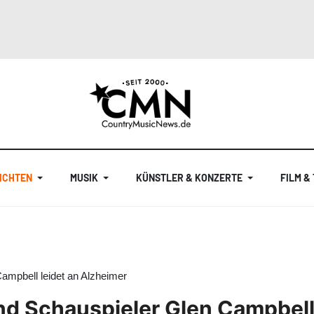
ICHTEN
MUSIK
KÜNSTLER & KONZERTE
FILM &
ampbell leidet an Alzheimer
d Schauspieler Glen Campbell 