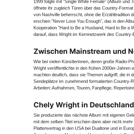
1999 folgte mit "
Single White Female
" (Album und T
öffnete ihr zugleich Türen über das Country-Forma
von Nashville beherrscht, ohne die Erzähltradition 
erschien "Never Love You Enough", das in den Albumch
Kooperation "Hard to Be a Husband, Hard to Be a W
darauf, dass Wright im Kernnetzwerk des Country
Zwischen Mainstream und N
Wie bei vielen Künstlerinnen, deren große Radio-
Wright veröffentlichte in den frühen 2000er-Jahren w
machten deutlich, dass sie Themen aufgriff, die i
Sendeplätze im zunehmend formatierten Country-Ra
Arbeiten: Aufnahmen, Touren, Fanpflege, Repertoir
Chely Wright in Deutschland
Sie produzierte das nächste Album mit eigenen Geld
mit dem selben Titel erschien dann aber nicht mehr
Plattenvertrag in den USA bei Dualtone und in Euro