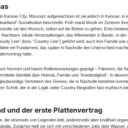
sas
Kansas City, Missouri; aufgewachsen ist sie jedoch in Kansas, in ei
"Heartland"-Sozialisation beschreibt. Früh stand Musik im Zentrum ihr
twickelte sie den Wunsch, selbst auf die Bühne zu gehen. Entscheiden
r Nachbarn, lokale Veranstaltungen, das Miteinander in Bands. In der
ounty Line" (bzw. "Country Line") geführt wird; auch ihre Familie war d
ldete ein Fundament, das später in Nashville den Unterschied machte
ttenvertrag hatte.
ösen Normen und klaren Rollenerwartungen geprägt – Faktoren, die für 
ermittelte Identität über Heimat, Familie und "Anständigkeit". In dies
e glaubwürdige Vertreterin des Genres, die in Nashville bestehen kon
Schritt, der in der Logik vieler Country-Biografien fast mythisch wirk
nd und der erste Plattenvertrag
trie, die einerseits von Legenden lebt, andererseits aber knallhart org
ständig. Zunächst hielt sie sich mit verschiedenen Jobs über Wasser,