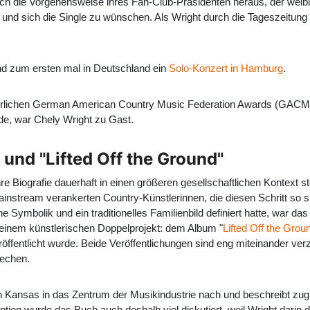
ich die Vorgehensweise ihres Fan-Club-Präsidenten heraus, der weibl
und sich die Single zu wünschen. Als Wright durch die Tageszeitung 
nd zum ersten mal in Deutschland ein
Solo-Konzert in Hamburg
.
ährlichen German American Country Music Federation Awards (GACMF)
e, war Chely Wright zu Gast.
und "Lifted Off the Ground"
re Biografie dauerhaft in einen größeren gesellschaftlichen Kontext ste
nstream verankerten Country-Künstlerinnen, die diesen Schritt so sic
e Symbolik und ein traditionelles Familienbild definiert hatte, war da
t einem künstlerischen Doppelprojekt: dem Album "
Lifted Off the Grou
öffentlicht wurde. Beide Veröffentlichungen sind eng miteinander ver
rechen.
 Kansas in das Zentrum der Musikindustrie nach und beschreibt zugl
ption wurde das Buch auch deshalb viel diskutiert, weil Wright darin 