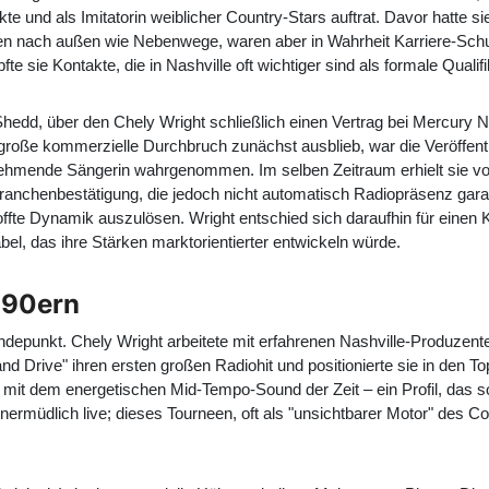
e und als Imitatorin weiblicher Country-Stars auftrat. Davor hatte 
en nach außen wie Nebenwege, waren aber in Wahrheit Karriere-Schule
te sie Kontakte, die in Nashville oft wichtiger sind als formale Qualif
edd, über den Chely Wright schließlich einen Vertrag bei Mercury Nas
große kommerzielle Durchbruch zunächst ausblieb, war die Veröffentli
hmende Sängerin wahrgenommen. Im selben Zeitraum erhielt sie v
anchenbestätigung, die jedoch nicht automatisch Radiopräsenz garant
rhoffte Dynamik auszulösen. Wright entschied sich daraufhin für einen 
el, das ihre Stärken marktorientierter entwickeln würde.
990ern
epunkt. Chely Wright arbeitete mit erfahrenen Nashville-Produzente
nd Drive" ihren ersten großen Radiohit und positionierte sie in den T
 mit dem energetischen Mid-Tempo-Sound der Zeit – ein Profil, das 
rmüdlich live; dieses Tourneen, oft als "unsichtbarer Motor" des Coun