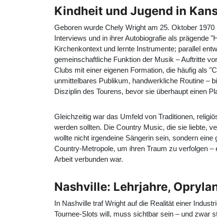
Kindheit und Jugend in Kan
Geboren wurde Chely Wright am 25. Oktober 1970 in 
Interviews und in ihrer Autobiografie als prägende 
Kirchenkontext und lernte Instrumente; parallel en
gemeinschaftliche Funktion der Musik – Auftritte vo
Clubs mit einer eigenen Formation, die häufig als "C
unmittelbares Publikum, handwerkliche Routine – bi
Disziplin des Tourens, bevor sie überhaupt einen Pla
Gleichzeitig war das Umfeld von Traditionen, religi
werden sollten. Die Country Music, die sie liebte, v
wollte nicht irgendeine Sängerin sein, sondern ein
Country-Metropole, um ihren Traum zu verfolgen – ein 
Arbeit verbunden war.
Nashville: Lehrjahre, Opryla
In Nashville traf Wright auf die Realität einer Indus
Tournee-Slots will, muss sichtbar sein – und zwar 