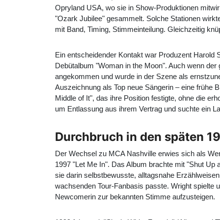
Opryland USA, wo sie in Show-Produktionen mitwirkt
"Ozark Jubilee" gesammelt. Solche Stationen wirkt
mit Band, Timing, Stimmeinteilung. Gleichzeitig knüpf
Ein entscheidender Kontakt war Produzent Harold Sh
Debütalbum "
Woman in the Moon
". Auch wenn der 
angekommen und wurde in der Szene als ernstzune
Auszeichnung als Top neue Sängerin – eine frühe Br
Middle of It
", das ihre Position festigte, ohne die e
um Entlassung aus ihrem Vertrag und suchte ein Lab
Durchbruch in den späten 1
Der Wechsel zu MCA Nashville erwies sich als Wend
1997 "
Let Me In
". Das Album brachte mit "Shut Up a
sie darin selbstbewusste, alltagsnahe Erzählweisen
wachsenden Tour-Fanbasis passte. Wright spielte une
Newcomerin zur bekannten Stimme aufzusteigen.