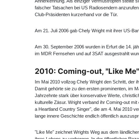
Annerkennung. Als einziger Vermustropfen stellte s
falscher Tatsachen bei US Radiosendern anzurufen 
Club-Präsidenten kurzerhand vor die Tür.
Am 21. Juli 2006 gab Chely Wright mit ihrer US-Ba
Am 30. September 2006 wurden in Erfurt die 14. j
im MDR Fernsehen und auf 3SAT ausgestrahlt wurd
2010: Coming-out, "Like Me" 
Im Mai 2010 vollzog Chely Wright den Schritt, der ih
Damit gehörte sie zu den ersten prominenten, im Mai
Jahrzehnte stark über konservative Werte, christlich
kulturelle Zäsur. Wright verband ihr Coming-out mi
a Heartland Country Singer", die am 4. Mai 2010 ver
lange innere Geschichte endlich öffentlich auszusp
"Like Me" zeichnet Wrights Weg aus dem ländlichen
ihres Lebens zu verbergen. In der öffentlichen Reze