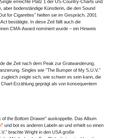
Single erreichte Platz 1 der US-Country-Charts und
, aber bodenständige Künstlerin, die den Sound
Out for Cigarettes" hielten sie im Gespräch. 2001
 bestätigte. In diese Zeit fällt auch die
einen CMA-Award nominiert wurde – ein Hinweis
rde die Zeit nach dem Peak zur Gratwanderung.
finanzierung. Singles wie "The Bumper of My S.U.V."
ugleich zeigte sich, wie schwer es sein kann, die
n Chart-Erzählung geprägt als von konsequentem
ck of the Bottom Drawer" auskoppelte. Das Album
l
" und bot es anderen Labeln an und erhielt so einen
.V." brachte Wright in den USA große