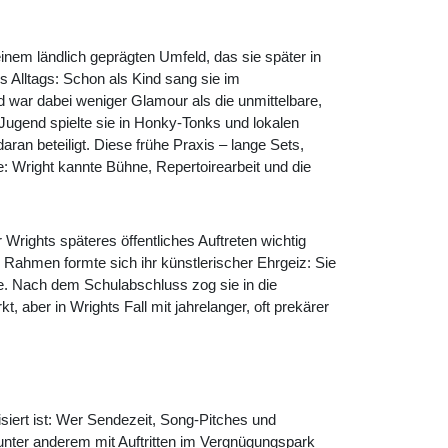
nem ländlich geprägten Umfeld, das sie später in
es Alltags: Schon als Kind sang sie im
d war dabei weniger Glamour als die unmittelbare,
 Jugend spielte sie in Honky-Tonks und lokalen
aran beteiligt. Diese frühe Praxis – lange Sets,
: Wright kannte Bühne, Repertoirearbeit und die
Wrights späteres öffentliches Auftreten wichtig
em Rahmen formte sich ihr künstlerischer Ehrgeiz: Sie
nte. Nach dem Schulabschluss zog sie in die
t, aber in Wrights Fall mit jahrelanger, oft prekärer
anisiert ist: Wer Sendezeit, Song-Pitches und
 unter anderem mit Auftritten im Vergnügungspark