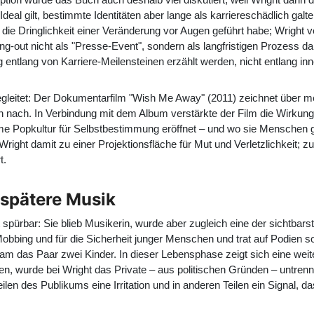
s Ideal gilt, bestimmte Identitäten aber lange als karriereschädlich ga
 die Dringlichkeit einer Veränderung vor Augen geführt habe; Wright v
g-out nicht als "Presse-Event", sondern als langfristigen Prozess dar
 entlang von Karriere-Meilensteinen erzählt werden, nicht entlang inne
leitet: Der Dokumentarfilm "Wish Me Away" (2011) zeichnet über m
 nach. In Verbindung mit dem Album verstärkte der Film die Wirkung
 Popkultur für Selbstbestimmung eröffnet – und wo sie Menschen gleic
ght damit zu einer Projektionsfläche für Mut und Verletzlichkeit; zug
t.
 spätere Musik
it spürbar: Sie blieb Musikerin, wurde aber zugleich eine der sicht
 Mobbing und für die Sicherheit junger Menschen und trat auf Podien 
bekam das Paar zwei Kinder. In dieser Lebensphase zeigt sich eine wei
n, wurde bei Wright das Private – aus politischen Gründen – untrennb
eilen des Publikums eine Irritation und in anderen Teilen ein Signal, d