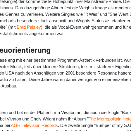
itelsingle) der kommerzielle Höhepunkt ihrer Mainstream-Phase. Die 
t hinaus. Das dazugehörige Album festigte Wrights Image als moderne
des Genres zu verlieren. Weitere Singles wie "It Was" und "She Went 
arts besonders stark abschnitt und Wrights Status als etablierter Act
ife" (mit
Brad Paisley
), die als Vocal-Event wahrgenommen und für 
-Establishments angekommen war.
euorientierung
Phase eng mit einer bestimmten Programm-Ästhetik verbunden ist, wu
eiter Musik, teils über kleinere Strukturen, teils mit stärkerer Eigen
n den USA nach den Anschlägen von 2001 besondere Resonanz hatten; z
dio zu halten. Diese Jahre waren daher weniger von einer einzelne
e-Ausbau.
ern und bot es der Plattenfirma Vivaton an, die auch die Single "Ba
 bei Vivaton und Chely Wright nahm ihr Album "
The Metropolitain Hote
pa bei
AGR Television Records
. Die zweite Single "Bumper of my S.U