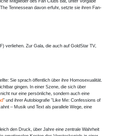
iche Mitglieder des Fan Clubs bat, unter Vorgabe
The Tennessean davon erfuhr, setzte sie ihren Fan-
 verliehen. Zur Gala, die auch auf GoldStar TV,
llte: Sie sprach öffentlich über ihre Homosexualität.
htbar gingen. In einer Szene, die sich über
s nicht nur eine persönliche, sondern auch eine
nd
" und ihrer Autobiografie "Like Me: Confessions of
zahnt – Musik und Text als parallele Wege, eine
eich den Druck, über Jahre eine zentrale Wahrheit
die emotionalen Kosten des Versteckspiels in einer