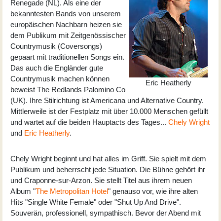
Renegade (NL). Als eine der
bekanntesten Bands von unserem
europäischen Nachbarn heizen sie
dem Publikum mit Zeitgenössischer
Countrymusik (Coversongs)
gepaart mit traditionellen Songs ein.
Das auch die Engländer gute
Countrymusik machen können
Eric Heatherly
beweist The Redlands Palomino Co
(UK). Ihre Stilrichtung ist Americana und Alternative Country.
Mittlerweile ist der Festplatz mit über 10.000 Menschen gefüllt
und wartet auf die beiden Hauptacts des Tages...
Chely Wright
und
Eric Heatherly
.
Chely Wright beginnt und hat alles im Griff. Sie spielt mit dem
Publikum und beherrscht jede Situation. Die Bühne gehört ihr
und Craponne-sur-Arzon. Sie stellt Titel aus ihrem neuen
Album "
The Metropolitan Hotel
" genauso vor, wie ihre alten
Hits "Single White Female" oder "Shut Up And Drive".
Souverän, professionell, sympathisch. Bevor der Abend mit