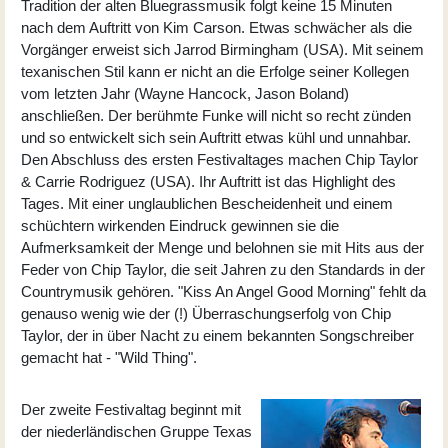
Tradition der alten Bluegrassmusik folgt keine 15 Minuten
nach dem Auftritt von Kim Carson. Etwas schwächer als die
Vorgänger erweist sich Jarrod Birmingham (USA). Mit seinem
texanischen Stil kann er nicht an die Erfolge seiner Kollegen
vom letzten Jahr (Wayne Hancock, Jason Boland)
anschließen. Der berühmte Funke will nicht so recht zünden
und so entwickelt sich sein Auftritt etwas kühl und unnahbar.
Den Abschluss des ersten Festivaltages machen Chip Taylor
& Carrie Rodriguez (USA). Ihr Auftritt ist das Highlight des
Tages. Mit einer unglaublichen Bescheidenheit und einem
schüchtern wirkenden Eindruck gewinnen sie die
Aufmerksamkeit der Menge und belohnen sie mit Hits aus der
Feder von Chip Taylor, die seit Jahren zu den Standards in der
Countrymusik gehören. "Kiss An Angel Good Morning" fehlt da
genauso wenig wie der (!) Überraschungserfolg von Chip
Taylor, der in über Nacht zu einem bekannten Songschreiber
gemacht hat - "Wild Thing".
Der zweite Festivaltag beginnt mit
der niederländischen Gruppe Texas