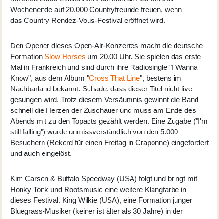
Wochenende auf 20.000 Countryfreunde freuen, wenn
das
Country Rendez-Vous-Festival
eröffnet wird.
Den Opener dieses Open-Air-Konzertes macht die deutsche
Formation
Slow Horses
um 20.00 Uhr. Sie spielen das erste
Mal in Frankreich und sind durch ihre Radiosingle "I Wanna
Know", aus dem Album "
Cross That Line
", bestens im
Nachbarland bekannt. Schade, dass dieser Titel nicht live
gesungen wird. Trotz diesem Versäumnis gewinnt die Band
schnell die Herzen der Zuschauer und muss am Ende des
Abends mit zu den Topacts gezählt werden. Eine Zugabe ("I'm
still falling") wurde unmissverständlich von den 5.000
Besuchern (Rekord für einen Freitag in Craponne) eingefordert
und auch eingelöst.
Kim Carson & Buffalo Speedway (USA) folgt und bringt mit
Honky Tonk und Rootsmusic eine weitere Klangfarbe in
dieses Festival. King Wilkie (USA), eine Formation junger
Bluegrass-Musiker (keiner ist älter als 30 Jahre) in der