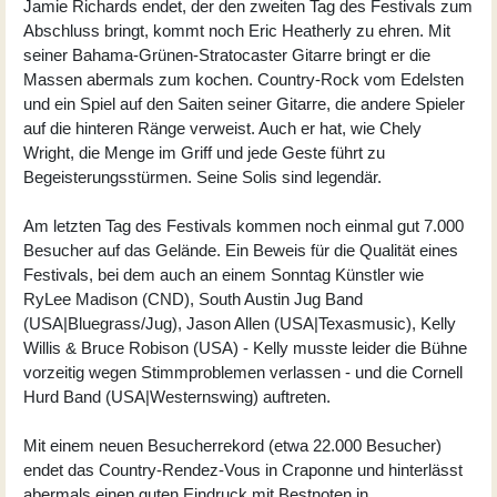
Jamie Richards endet, der den zweiten Tag des Festivals zum
Abschluss bringt, kommt noch Eric Heatherly zu ehren. Mit
seiner Bahama-Grünen-Stratocaster Gitarre bringt er die
Massen abermals zum kochen. Country-Rock vom Edelsten
und ein Spiel auf den Saiten seiner Gitarre, die andere Spieler
auf die hinteren Ränge verweist. Auch er hat, wie Chely
Wright, die Menge im Griff und jede Geste führt zu
Begeisterungsstürmen. Seine Solis sind legendär.
Am letzten Tag des Festivals kommen noch einmal gut 7.000
Besucher auf das Gelände. Ein Beweis für die Qualität eines
Festivals, bei dem auch an einem Sonntag Künstler wie
RyLee Madison (CND), South Austin Jug Band
(USA|Bluegrass/Jug), Jason Allen (USA|Texasmusic), Kelly
Willis & Bruce Robison (USA) - Kelly musste leider die Bühne
vorzeitig wegen Stimmproblemen verlassen - und die Cornell
Hurd Band (USA|Westernswing) auftreten.
Mit einem neuen Besucherrekord (etwa 22.000 Besucher)
endet das Country-Rendez-Vous in Craponne und hinterlässt
abermals einen guten Eindruck mit Bestnoten in