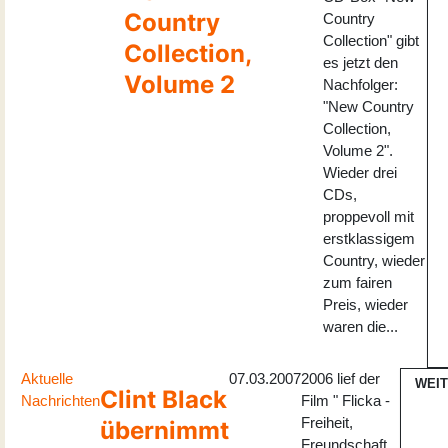
Country
Country
Collection" gibt
Collection,
es jetzt den
Volume 2
Nachfolger:
"New Country
Collection,
Volume 2".
Wieder drei
CDs,
proppevoll mit
erstklassigem
Country, wieder
zum fairen
Preis, wieder
waren die...
Aktuelle
07.03.2007
2006 lief der
WEI
Clint Black
Nachrichten
Film " Flicka -
Freiheit,
übernimmt
Freundschaft,