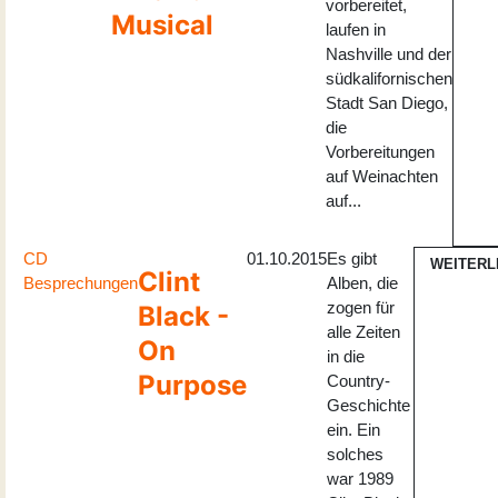
vorbereitet,
Musical
laufen in
Nashville und der
südkalifornischen
Stadt San Diego,
die
Vorbereitungen
auf Weinachten
auf...
CD
01.10.2015
Es gibt
WEITERL
Clint
Besprechungen
Alben, die
zogen für
Black -
alle Zeiten
On
in die
Purpose
Country-
Geschichte
ein. Ein
solches
war 1989