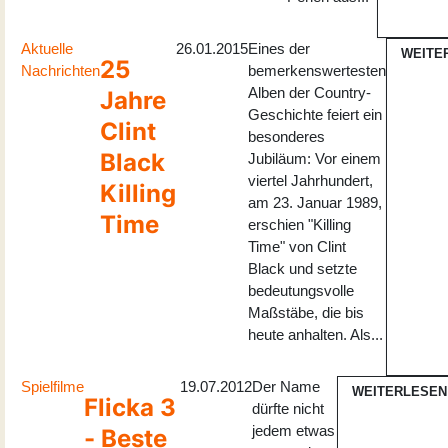
Aktuelle
26.01.2015
Eines der
WEITE
25
Nachrichten
bemerkenswertesten
Alben der Country-
Jahre
Geschichte feiert ein
Clint
besonderes
Black
Jubiläum: Vor einem
viertel Jahrhundert,
Killing
am 23. Januar 1989,
Time
erschien "Killing
Time" von Clint
Black und setzte
bedeutungsvolle
Maßstäbe, die bis
heute anhalten. Als...
Spielfilme
19.07.2012
Der Name
WEITERLESEN
Flicka 3
dürfte nicht
jedem etwas
- Beste