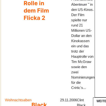
Rolle in
Abenteuer " in
dem Film
den US-Kinos.
Der Film
Flicka 2
spielte nur
rund 21
Millionen US-
Dollar an den
Kinokassen
ein und das
trotz der
Hauptrolle von
Tim McGraw
sowie den
zwei
Nominierungen
für die
Crirtic's...
Weihnachtsalben
29.11.2006
Clint
WEIT
Black,
Black