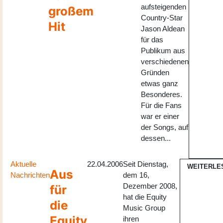
aufsteigenden
großem
Country-Star
Hit
Jason Aldean
für das
Publikum aus
verschiedenen
Gründen
etwas ganz
Besonderes.
Für die Fans
war er einer
der Songs, auf
dessen...
Aktuelle
22.04.2006
Seit Dienstag,
WEITERLE
Aus
Nachrichten
dem 16,
Dezember 2008,
für
hat die Equity
die
Music Group
Equity
ihren