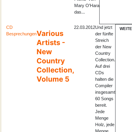
Mary O’Hara
das...
CD
22.03.2012
Und jetzt
WEIT
Various
Besprechungen
der fünfte
Streich
Artists -
der New
New
Country
Country
Collection.
Auf drei
Collection,
CDs
Volume 5
halten die
Compiler
insgesamt
60 Songs
bereit.
Jede
Menge
Holz, jede
Menge