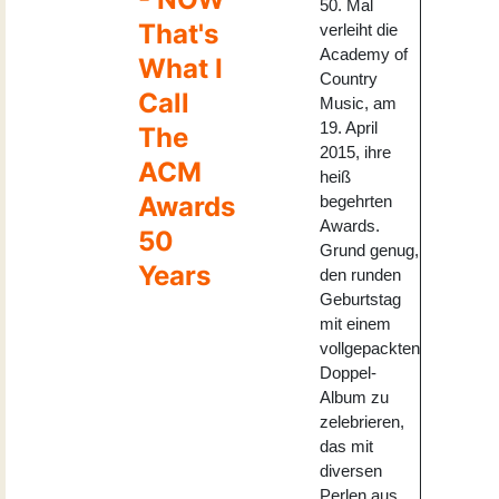
50. Mal
That's
verleiht die
Academy of
What I
Country
Call
Music, am
19. April
The
2015, ihre
ACM
heiß
Awards
begehrten
Awards.
50
Grund genug,
Years
den runden
Geburtstag
mit einem
vollgepackten
Doppel-
Album zu
zelebrieren,
das mit
diversen
Perlen aus...