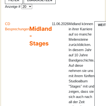
FILTER
ZURÜCKSETZEN
Anzeige #
CD
11.06.2026
Midland können
WEI
Midland
Besprechungen
in ihrer Karriere
auf so manche
-
Meilensteine
Stages
zurückblicken.
In diesem Jahr
auf 10 Jahre
Bandgeschichte.
Auf diese
nehmen sie uns
mit ihrem fünften
Studioalbum
"Stages" mit und
zeigen, dass sie
sich auch nach
all der Zeit