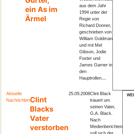
Gürtel,
aus dem Jahr
ein As im
1994 unter der
Ärmel
Regie von
Richard Donner,
geschrieben von
William Goldman
und mit Mel
Gibson, Jodie
Foster und
James Garner in
den
Hauptrollen....
Aktuelle
25.09.2008
Clint Black
WE
Clint
Nachrichten
trauert um
seinen Vater,
Blacks
G.A. Black.
Vater
Nach
verstorben
Medienberichten
soll sich der