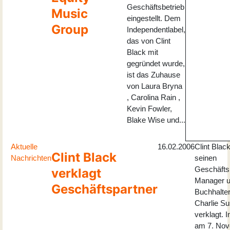
Geschäftsbetrieb
Music
eingestellt. Dem
Group
Independentlabel,
das von Clint
Black mit
gegründet wurde,
ist das Zuhause
von Laura Bryna
, Carolina Rain ,
Kevin Fowler,
Blake Wise und...
Aktuelle
16.02.2006
Clint Black
Clint Black
Nachrichten
seinen
Geschäftsp
verklagt
Manager 
Geschäftspartner
Buchhalte
Charlie S
verklagt. I
am 7. No