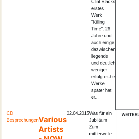
Clint Blacks
erstes
Werk
"Killing
Time". 26
Jahre und
auch einige
dazwischen
liegende
und deutlich
weniger
erfolgreiche
Werke
später hat
er...
CD
02.04.2015
Was für ein
WEITER
Various
Besprechungen
Jubiläum:
Zum
Artists
mittlerweile
- NOW