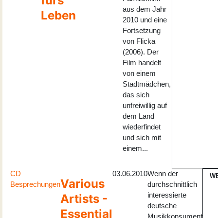
fürs
aus dem Jahr
Leben
2010 und eine
Fortsetzung
von Flicka
(2006). Der
Film handelt
von einem
Stadtmädchen,
das sich
unfreiwillig auf
dem Land
wiederfindet
und sich mit
einem...
CD
03.06.2010
Wenn der
W
Various
Besprechungen
durchschnittlich
interessierte
Artists -
deutsche
Essential
Musikkonsument