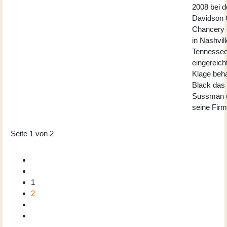
2008 bei 
Davidson 
Chancery 
in Nashvill
Tennessee
eingereich
Klage beh
Black das
Sussman 
seine Firm
Seite 1 von 2
1
2