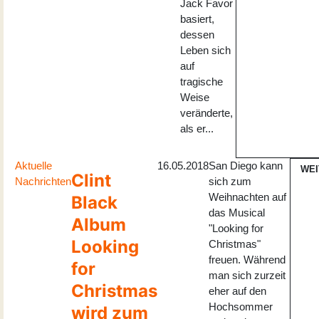
Jack Favor
basiert,
dessen
Leben sich
auf
tragische
Weise
veränderte,
als er...
Aktuelle
16.05.2018
San Diego kann
WEI
Clint
Nachrichten
sich zum
Weihnachten auf
Black
das Musical
Album
"Looking for
Looking
Christmas"
freuen. Während
for
man sich zurzeit
Christmas
eher auf den
Hochsommer
wird zum