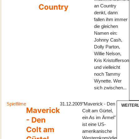
Country
an Country
denkt, dann
fallen ihm immer
die gleichen
Namen ein:
Johnny Cash,
Dolly Parton,
Willie Nelson,
Kris Kristofferson
und vielleicht
noch Tammy
Wynette. Wer
sich zwischen...
Spielfilme
31.12.2009
"Maverick - Den
WEITER
Maverick
Colt am Gürtel,
ein As im Ärmel"
- Den
ist eine US-
Colt am
amerikanische
Westernkomödie