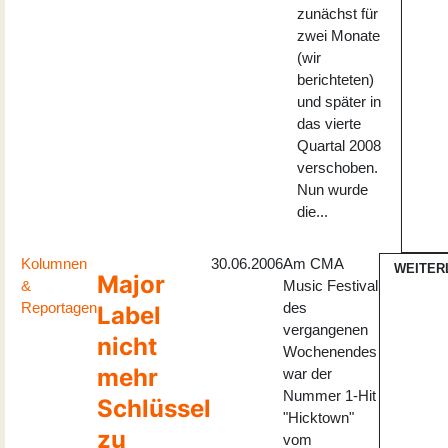
zunächst für
zwei Monate
(wir
berichteten)
und später in
das vierte
Quartal 2008
verschoben.
Nun wurde
die...
Kolumnen
30.06.2006
Am CMA
WEITER
Major
&
Music Festival
Reportagen
des
Label
vergangenen
nicht
Wochenendes
mehr
war der
Nummer 1-Hit
Schlüssel
"Hicktown"
zu
vom