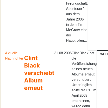
Freundschaft,
Abenteuer "
aus dem
Jahre 2006,
in dem Tim
McGraw eine
der
Hauptrollen...
Aktuelle
31.08.2006
Clint Black hat
WEI
Clint
Nachrichten
die
Veröffentlichung
Black
seines neuen
verschiebt
Albums erneut
Album
verschoben.
Ursprünglich
erneut
sollte die CD im
April 2008
erscheinen,
wurde dann