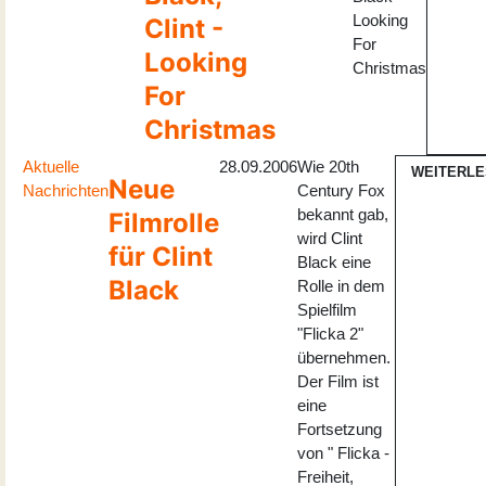
Looking
Clint -
For
Looking
Christmas
For
Christmas
Aktuelle
28.09.2006
Wie 20th
WEITERL
Neue
Nachrichten
Century Fox
bekannt gab,
Filmrolle
wird Clint
für Clint
Black eine
Black
Rolle in dem
Spielfilm
"Flicka 2"
übernehmen.
Der Film ist
eine
Fortsetzung
von " Flicka -
Freiheit,