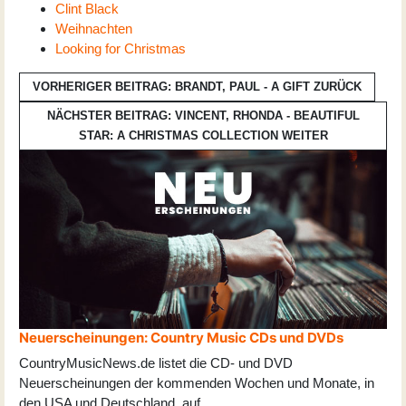
Clint Black
Weihnachten
Looking for Christmas
VORHERIGER BEITRAG: BRANDT, PAUL - A GIFT
ZURÜCK
NÄCHSTER BEITRAG: VINCENT, RHONDA - BEAUTIFUL
STAR: A CHRISTMAS COLLECTION
WEITER
Neuerscheinungen: Country Music CDs und DVDs
CountryMusicNews.de listet die CD- und DVD
Neuerscheinungen der kommenden Wochen und Monate, in
den USA und Deutschland, auf
...
.