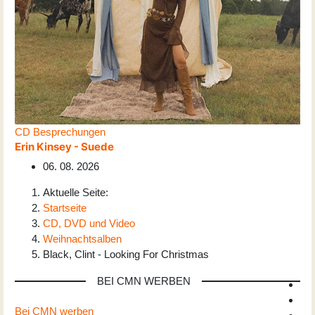
CD Besprechungen
Erin Kinsey - Suede
06. 08. 2026
Aktuelle Seite:
Startseite
CD, DVD und Video
Weihnachtsalben
Black, Clint - Looking For Christmas
BEI CMN WERBEN
Bei CMN werben