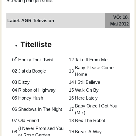
Schwung bringen sollte.
VÖ: 18.
Label: AGR Television
Mai 2012
Titelliste
01
Honky Tonk Twist
12
Take It From Me
Baby Please Come
02
J'ai du Boogie
13
Home
03
Dizzy
14
I Still Believe
04
Ribbon of Highway
15
Walk On By
05
Honey Hush
16
Here Lately
Baby Once I Got You
06
Shadows In The Night
17
(Mix)
07
Old Friend
18
Rex The Robot
(I Never Promised You
08
19
Break-A-Way
a) Rose Garden