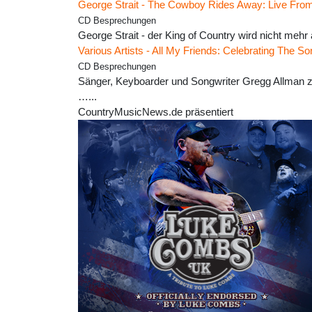
George Strait - The Cowboy Rides Away: Live Fr
CD Besprechungen
George Strait - der King of Country wird nicht meh
Various Artists - All My Friends: Celebrating The
CD Besprechungen
Sänger, Keyboarder und Songwriter Gregg Allman z
…...
CountryMusicNews.de präsentiert