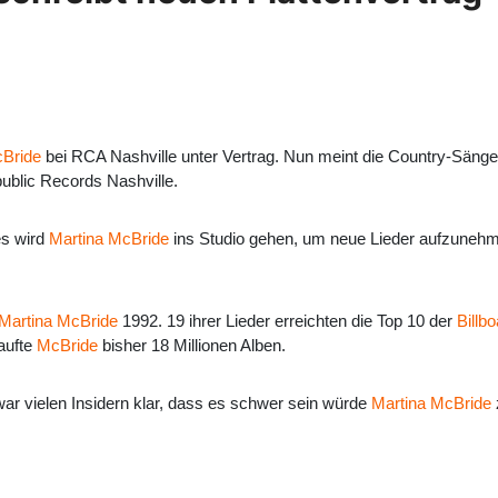
cBride
bei RCA Nashville unter Vertrag. Nun meint die Country-Sängeri
public Records Nashville.
es wird
Martina McBride
ins Studio gehen, um neue Lieder aufzunehme
Martina McBride
1992. 19 ihrer Lieder erreichten die Top 10 der
Billb
aufte
McBride
bisher 18 Millionen Alben.
war vielen Insidern klar, dass es schwer sein würde
Martina McBride