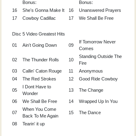
Bonus:
Bonus:
16
She's Gonna Make It
16
Unanswered Prayers
17
Cowboy Cadillac
17
We Shall Be Free
Disc
5 Video Greatest Hits
If Tomorrow Never
01
Ain't Going Down
09
Comes
Standing Outside The
02
The Thunder Rolls
10
Fire
03
Callin' Caton Rouge
11
Anonymous
04
The Red Strokes
12
Good Ride Cowboy
I Dont Have to
05
13
The Change
Wonder
06
We Shall Be Free
14
Wrapped Up In You
When You Come
07
15
The Dance
Back To Me Again
08
Tearin' it up