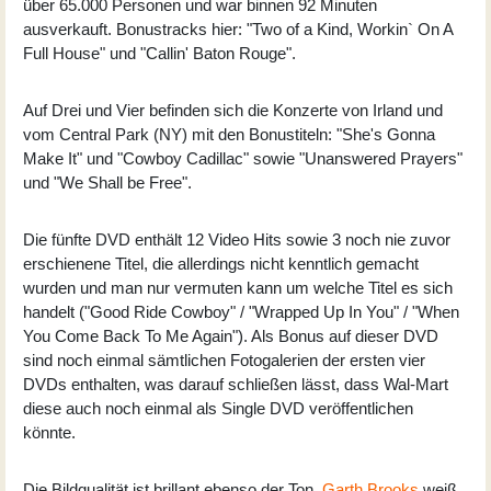
über 65.000 Personen und war binnen 92 Minuten
ausverkauft. Bonustracks hier: "Two of a Kind, Workin` On A
Full House" und "Callin' Baton Rouge".
Auf Drei und Vier befinden sich die Konzerte von Irland und
vom Central Park (NY) mit den Bonustiteln: "She's Gonna
Make It" und "Cowboy Cadillac" sowie "Unanswered Prayers"
und "We Shall be Free".
Die fünfte DVD enthält 12 Video Hits sowie 3 noch nie zuvor
erschienene Titel, die allerdings nicht kenntlich gemacht
wurden und man nur vermuten kann um welche Titel es sich
handelt ("Good Ride Cowboy" / "Wrapped Up In You" / "When
You Come Back To Me Again"). Als Bonus auf dieser DVD
sind noch einmal sämtlichen Fotogalerien der ersten vier
DVDs enthalten, was darauf schließen lässt, dass Wal-Mart
diese auch noch einmal als Single DVD veröffentlichen
könnte.
Die Bildqualität ist brillant ebenso der Ton.
Garth Brooks
weiß,