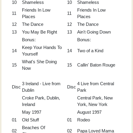
10
Shameless
10
Shameless
Friends In Low
Friends In Low
11
11
Places
Places
12
The Dance
12
The Dance
13
You May Be Right
13
Ain't Going Down
Bonus:
Bonus:
Keep Your Hands To
14
14
Two of a Kind
Yourself
What's She Doing
15
15
Callin' Baton Rouge
Now
3 Ireland - Live from
4 Live from Central
Disc
Disc
Dublin
Park
Croke Park, Dublin,
Central Park, New
Ireland
York, New York
May 1997
August 1997
01
Old Stuff
01
Rodeo
Beaches Of
02
02
Papa Loved Mama