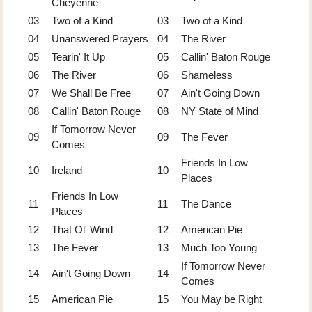
Cheyenne
03
Two of a Kind
03
Two of a Kind
04
Unanswered Prayers
04
The River
05
Tearin' It Up
05
Callin' Baton Rouge
06
The River
06
Shameless
07
We Shall Be Free
07
Ain't Going Down
08
Callin' Baton Rouge
08
NY State of Mind
If Tomorrow Never
09
09
The Fever
Comes
Friends In Low
10
Ireland
10
Places
Friends In Low
11
11
The Dance
Places
12
That Ol' Wind
12
American Pie
13
The Fever
13
Much Too Young
If Tomorrow Never
14
Ain't Going Down
14
Comes
15
American Pie
15
You May be Right