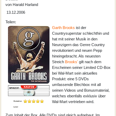
von
Harald Harland
13.12.2006
Teilen:
Garth Brooks
ist der
Countrysuperstar schlechthin und
hat mit seiner Musik in den
Neunzigern das Genre Country
revolutioniert und neuen Pepp
hineingebracht. Als neuesten
Streich
Brooks'
gilt nach dem
Erscheinen seiner Limited CD-Box
bei Wal-Mart sein aktuelles
Produkt: eine 5 DVDs
umfassende Blechbox mit all
seinen Videos und Bonusmaterial,
welches ebenfalls exklusiv über
Wal-Mart vertrieben wird.
Zum Inhalt der Box. Alle DVDs sind gleich aufgebaut. Im