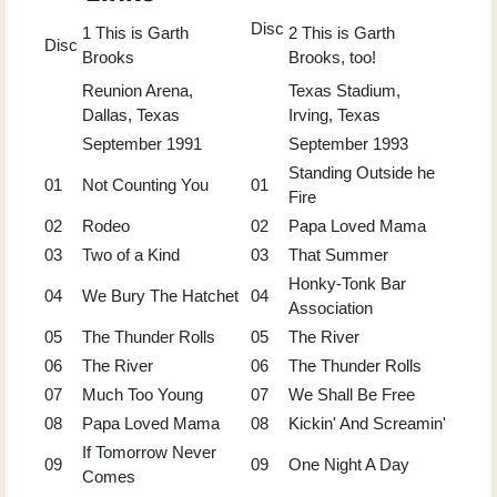
Disc
1 This is Garth
2 This is Garth
Disc
Brooks
Brooks, too!
Reunion Arena,
Texas Stadium,
Dallas, Texas
Irving, Texas
September 1991
September 1993
Standing Outside he
01
Not Counting You
01
Fire
02
Rodeo
02
Papa Loved Mama
03
Two of a Kind
03
That Summer
Honky-Tonk Bar
04
We Bury The Hatchet
04
Association
05
The Thunder Rolls
05
The River
06
The River
06
The Thunder Rolls
07
Much Too Young
07
We Shall Be Free
08
Papa Loved Mama
08
Kickin' And Screamin'
If Tomorrow Never
09
09
One Night A Day
Comes