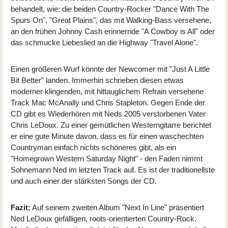
behandelt, wie: die beiden Country-Rocker "Dance With The
Spurs On", "Great Plains", das mit Walking-Bass versehene,
an den frühen Johnny Cash erinnernde "A Cowboy is All" oder
das schmucke Liebeslied an die Highway "Travel Alone".
Einen größeren Wurf könnte der Newcomer mit "Just A Little
Bit Better" landen. Immerhin schrieben diesen etwas
moderner klingenden, mit hittauglichem Refrain versehene
Track Mac McAnally und Chris Stapleton. Gegen Ende der
CD gibt es Wiederhören mit Neds 2005 verstorbenen Vater
Chris LeDoux. Zu einer gemütlichen Westerngitarre berichtet
er eine gute Minute davon, dass es für einen waschechten
Countryman einfach nichts schöneres gibt, als ein
"Homegrown Western Saturday Night" - den Faden nimmt
Sohnemann Ned im letzten Track auf. Es ist der traditionellste
und auch einer der stärksten Songs der CD.
Fazit:
Auf seinem zweiten Album "Next In Line" präsentiert
Ned LeDoux gefälligen, roots-orientierten Country-Rock.