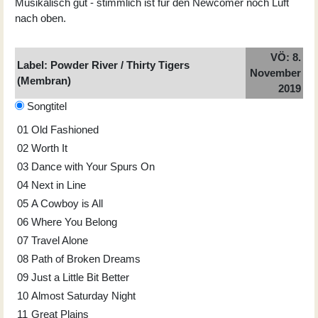
Musikalisch gut - stimmlich ist für den Newcomer noch Luft
nach oben.
VÖ: 8.
Label: Powder River / Thirty Tigers
November
(Membran)
2019
Songtitel
01
Old Fashioned
02
Worth It
03
Dance with Your Spurs On
04
Next in Line
05
A Cowboy is All
06
Where You Belong
07
Travel Alone
08
Path of Broken Dreams
09
Just a Little Bit Better
10
Almost Saturday Night
11
Great Plains