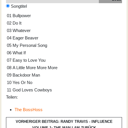
Songtitel
01
Bullpower
02
Do It
03
Whatever
04
Eager Beaver
05
My Personal Song
06
What If
07
Easy to Love You
08
A Little More More More
09
Backdoor Man
10
Yes Or No
11
God Loves Cowboys
Teilen:
The BossHoss
VORHERIGER BEITRAG: RANDY TRAVIS - INFLUENCE
VOLUME 1: THE MAN I AM
ZURÜCK