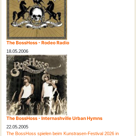
The BossHoss - Rodeo Radio
18.05.2006
The BossHoss - Internashville Urban Hymns
22.05.2005
The BossHoss spielen beim Kunstrasen-Festival 2026 in