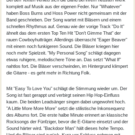
komplett auf Musik aus der eigenen Feder. Nur "Whatever"
haben Boss Burns und Hoss Power nicht gemeinsam mit der
Band geschrieben. Der Song wartet mit Bläsern und einem
schnellen Rhythmus auf. Genau wie der vorige Track "Do It"
ähnelt das dem ersten Top Ten Hit "Don’t Gimme That" der
rauen Cowboyhutträger. Allerdings überrascht "Eager Beaver"
mit einem noch funkigeren Sound. Die Bläser kriegen hier
noch mehr Spielzeit. "My Personal Song" schlägt dagegen
etwas ruhigere, melodischere Töne an. Das setzt "What If"
nahtlos fort. Die Bläser verschwinden, im Hintergrund klimpert
die Gitarre - es geht mehr in Richtung Folk.
Mit "Easy To Love You" schlägt die Stimmung wieder um. Der
Song ist fast gerappt und verbirgt seinen Hip Hop-Einfluss
kaum. Die beiden Leadsänger singen dabei ungewohnt hoch.
"A Little More More More" setzt die stilistische Inkonsequenz
des Albums fort. Die erste halbe Minute erinnert an klassische
Rocksongs der Fünfziger, bevor die E-Gitarre einsetzt und der
Sound härter wird. "Backdoor Man" hält dieses hohe Tempo.
Und die Bläser sind zurück. Kurz vor Schluss nehmen mit