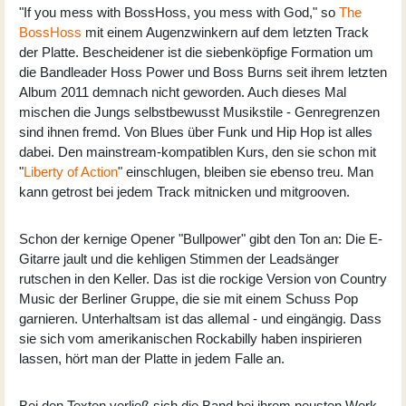
"If you mess with BossHoss, you mess with God," so
The
BossHoss
mit einem Augenzwinkern auf dem letzten Track
der Platte. Bescheidener ist die siebenköpfige Formation um
die Bandleader Hoss Power und Boss Burns seit ihrem letzten
Album 2011 demnach nicht geworden. Auch dieses Mal
mischen die Jungs selbstbewusst Musikstile - Genregrenzen
sind ihnen fremd. Von Blues über Funk und Hip Hop ist alles
dabei. Den mainstream-kompatiblen Kurs, den sie schon mit
"
Liberty of Action
" einschlugen, bleiben sie ebenso treu. Man
kann getrost bei jedem Track mitnicken und mitgrooven.
Schon der kernige Opener "Bullpower" gibt den Ton an: Die E-
Gitarre jault und die kehligen Stimmen der Leadsänger
rutschen in den Keller. Das ist die rockige Version von Country
Music der Berliner Gruppe, die sie mit einem Schuss Pop
garnieren. Unterhaltsam ist das allemal - und eingängig. Dass
sie sich vom amerikanischen Rockabilly haben inspirieren
lassen, hört man der Platte in jedem Falle an.
Bei den Texten verließ sich die Band bei ihrem neusten Werk