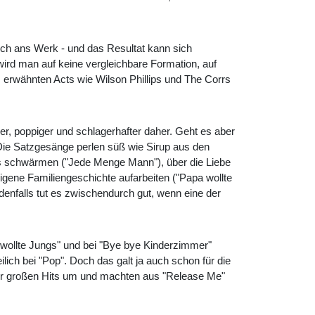
sich ans Werk - und das Resultat kann sich
ird man auf keine vergleichbare Formation, auf
 erwähnten Acts wie Wilson Phillips und The Corrs
er, poppiger und schlagerhafter daher. Geht es aber
Die Satzgesänge perlen süß wie Sirup aus den
rps schwärmen ("Jede Menge Mann"), über die Liebe
igene Familiengeschichte aufarbeiten ("Papa wollte
edenfalls tut es zwischendurch gut, wenn eine der
a wollte Jungs" und bei "Bye bye Kinderzimmer"
h bei "Pop". Doch das galt ja auch schon für die
hrer großen Hits um und machten aus "Release Me"