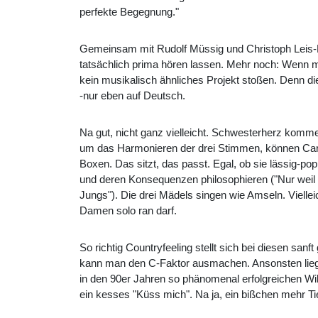
perfekte Begegnung."
Gemeinsam mit Rudolf Müssig und Christoph Leis-
tatsächlich prima hören lassen. Mehr noch: Wenn m
kein musikalisch ähnliches Projekt stoßen. Denn d
-nur eben auf Deutsch.
Na gut, nicht ganz vielleicht. Schwesterherz komme
um das Harmonieren der drei Stimmen, können Carin
Boxen. Das sitzt, das passt. Egal, ob sie lässig-p
und deren Konsequenzen philosophieren ("Nur weil z
Jungs"). Die drei Mädels singen wie Amseln. Vielleic
Damen solo ran darf.
So richtig Countryfeeling stellt sich bei diesen sa
kann man den C-Faktor ausmachen. Ansonsten liegt
in den 90er Jahren so phänomenal erfolgreichen Wi
ein kesses "Küss mich". Na ja, ein bißchen mehr Tief