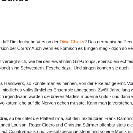
 da? Die deutsche Version der
Dixie Chicks
? Das germanische Pendan
rsion der Corrs? Auch wenn es komisch es klingen mag - doch so ver
erbirgt sich, wie bei den erwähnten Girl-Groups, ebenso ein echtes 
 blond) sind Schwestern. Fesche dazu. Und singen können sie auch.
das Handwerk, so könnte man es nennen, von der Pike auf gelernt. V
ig, niedliches volkstümliches Ensemble abgegeben. Zwölf Jahre lang
ch irgendwann wurden die braven Mädels moderne Girls - und dann wa
 Volkstümliche auf die Nerven gehen musste. Kann man ja verstehen,
drei, so berichtet die Plattenfirma, auf den Textautoren Frank Ramond
 Annett Louisan, Roger Cicero und Christina Stürmer offenbar stets d
al auf Countrymusik und Dreisatzgesänge stehe und so eine Musik s