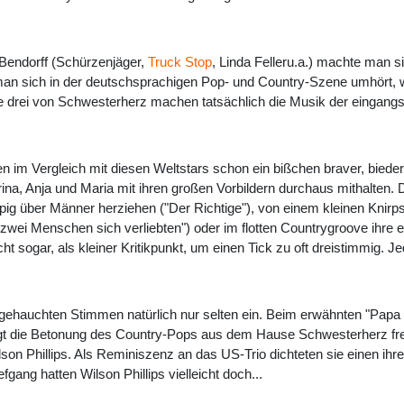
Bendorff (Schürzenjäger,
Truck Stop
, Linda Felleru.a.) machte man 
an sich in der deutschsprachigen Pop- und Country-Szene umhört, w
ie drei von Schwesterherz machen tatsächlich die Musik der eingangs
n im Vergleich mit diesen Weltstars schon ein bißchen braver, bieder
a, Anja und Maria mit ihren großen Vorbildern durchaus mithalten. 
oppig über Männer herziehen ("Der Richtige"), von einem kleinen Kni
wei Menschen sich verliebten") oder im flotten Countrygroove ihre e
ht sogar, als kleiner Kritikpunkt, um einen Tick zu oft dreistimmig. J
nft gehauchten Stimmen natürlich nur selten ein. Beim erwähnten "Pap
 die Betonung des Country-Pops aus dem Hause Schwesterherz freilic
lson Phillips. Als Reminiszenz an das US-Trio dichteten sie einen i
gang hatten Wilson Phillips vielleicht doch...