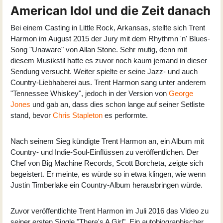
American Idol und die Zeit danach
Bei einem Casting in Little Rock, Arkansas, stellte sich Trent
Harmon im August 2015 der Jury mit dem Rhythmn 'n' Blues-
Song "Unaware" von Allan Stone. Sehr mutig, denn mit
diesem Musikstil hatte es zuvor noch kaum jemand in dieser
Sendung versucht. Weiter spielte er seine Jazz- und auch
Country-Liebhaberei aus. Trent Harmon sang unter anderem
"Tennessee Whiskey", jedoch in der Version von
George
Jones
und gab an, dass dies schon lange auf seiner Setliste
stand, bevor
Chris Stapleton
es performte.
Nach seinem Sieg kündigte Trent Harmon an, ein Album mit
Country- und Indie-Soul-Einflüssen zu veröffentlichen. Der
Chef von Big Machine Records, Scott Borcheta, zeigte sich
begeistert. Er meinte, es würde so in etwa klingen, wie wenn
Justin Timberlake ein Country-Album herausbringen würde.
Zuvor veröffentlichte Trent Harmon im Juli 2016 das Video zu
seiner ersten Single "There's A Girl". Ein autobiographischer