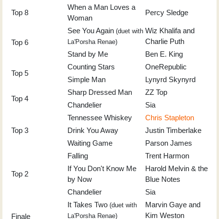
When a Man Loves a
Top 8
Percy Sledge
Woman
See You Again
Wiz Khalifa and
(duet with
Charlie Puth
Top 6
La'Porsha Renae)
Stand by Me
Ben E. King
Counting Stars
OneRepublic
Top 5
Simple Man
Lynyrd Skynyrd
Sharp Dressed Man
ZZ Top
Top 4
Chandelier
Sia
Tennessee Whiskey
Chris Stapleton
Top 3
Drink You Away
Justin Timberlake
Waiting Game
Parson James
Falling
Trent Harmon
If You Don't Know Me
Harold Melvin & the
Top 2
by Now
Blue Notes
Chandelier
Sia
It Takes Two
Marvin Gaye and
(duet with
Kim Weston
Finale
La'Porsha Renae)