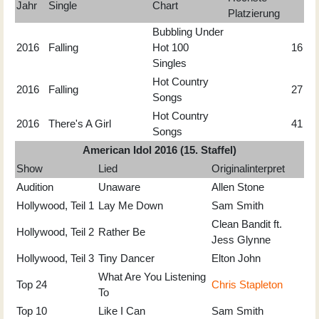
Jahr
Single
Chart
Platzierung
Bubbling Under
2016
Falling
Hot 100
16
Singles
Hot Country
2016
Falling
27
Songs
Hot Country
2016
There's A Girl
41
Songs
American Idol 2016 (15. Staffel)
Show
Lied
Originalinterpret
Audition
Unaware
Allen Stone
Hollywood, Teil 1
Lay Me Down
Sam Smith
Clean Bandit ft.
Hollywood, Teil 2
Rather Be
Jess Glynne
Hollywood, Teil 3
Tiny Dancer
Elton John
What Are You Listening
Top 24
Chris Stapleton
To
Top 10
Like I Can
Sam Smith