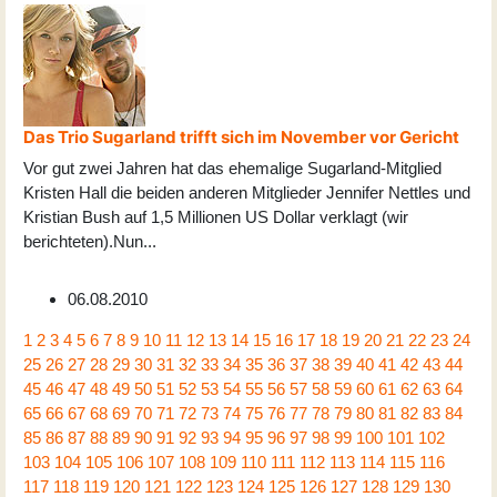
Das Trio Sugarland trifft sich im November vor Gericht
Vor gut zwei Jahren hat das ehemalige Sugarland-Mitglied
Kristen Hall die beiden anderen Mitglieder Jennifer Nettles und
Kristian Bush auf 1,5 Millionen US Dollar verklagt (wir
berichteten).Nun
...
06.08.2010
1
2
3
4
5
6
7
8
9
10
11
12
13
14
15
16
17
18
19
20
21
22
23
24
25
26
27
28
29
30
31
32
33
34
35
36
37
38
39
40
41
42
43
44
45
46
47
48
49
50
51
52
53
54
55
56
57
58
59
60
61
62
63
64
65
66
67
68
69
70
71
72
73
74
75
76
77
78
79
80
81
82
83
84
85
86
87
88
89
90
91
92
93
94
95
96
97
98
99
100
101
102
103
104
105
106
107
108
109
110
111
112
113
114
115
116
117
118
119
120
121
122
123
124
125
126
127
128
129
130