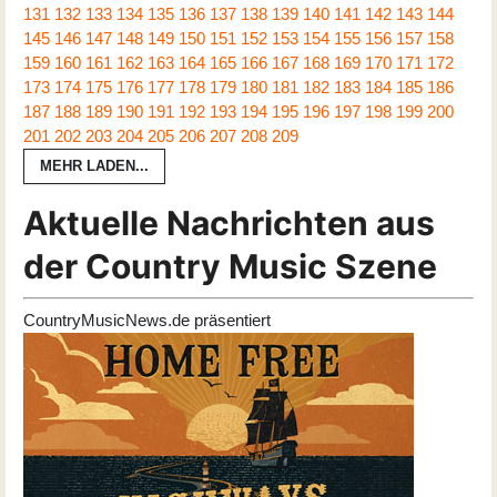
131
132
133
134
135
136
137
138
139
140
141
142
143
144
145
146
147
148
149
150
151
152
153
154
155
156
157
158
159
160
161
162
163
164
165
166
167
168
169
170
171
172
173
174
175
176
177
178
179
180
181
182
183
184
185
186
187
188
189
190
191
192
193
194
195
196
197
198
199
200
201
202
203
204
205
206
207
208
209
MEHR LADEN...
Aktuelle Nachrichten aus
der Country Music Szene
CountryMusicNews.de präsentiert