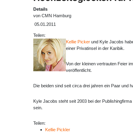
Details
von
CMN Hamburg
05.01.2011
Teilen:
Kellie Picker
und Kyle Jacobs habe
einer Privatinsel in der Karibik.
Von der kleinen vertrauten Feier i
veröffentlicht.
Die beiden sind seit circa drei jahren ein Paar und h
Kyle Jacobs steht seit 2003 bei der Publishingfirma
sein.
Teilen:
Kellie Pickler