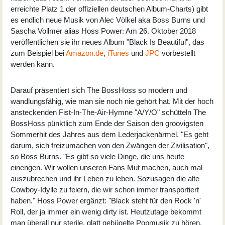
erreichte Platz 1 der offiziellen deutschen Album-Charts) gibt
es endlich neue Musik von Alec Völkel aka Boss Burns und
Sascha Vollmer alias Hoss Power: Am 26. Oktober 2018
veröffentlichen sie ihr neues Album "Black Is Beautiful", das
zum Beispiel bei
Amazon.de
,
iTunes
und
JPC
vorbestellt
werden kann.
Darauf präsentiert sich The BossHoss so modern und
wandlungsfähig, wie man sie noch nie gehört hat. Mit der hoch
ansteckenden Fist-In-The-Air-Hymne "A/Y/O" schütteln The
BossHoss pünktlich zum Ende der Saison den groovigsten
Sommerhit des Jahres aus dem Lederjackenärmel. "Es geht
darum, sich freizumachen von den Zwängen der Zivilisation",
so Boss Burns. "Es gibt so viele Dinge, die uns heute
einengen. Wir wollen unseren Fans Mut machen, auch mal
auszubrechen und ihr Leben zu leben. Sozusagen die alte
Cowboy-Idylle zu feiern, die wir schon immer transportiert
haben." Hoss Power ergänzt: "Black steht für den Rock 'n'
Roll, der ja immer ein wenig dirty ist. Heutzutage bekommt
man überall nur sterile, glatt gebügelte Popmusik zu hören.