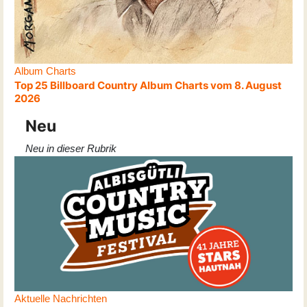
Album Charts
Top 25 Billboard Country Album Charts vom 8. August
2026
Neu
Neu in dieser Rubrik
Aktuelle Nachrichten