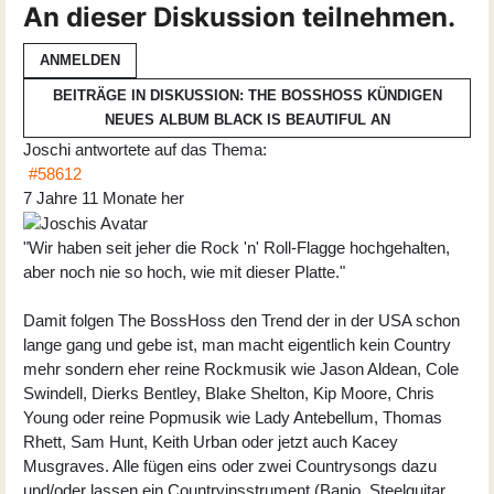
An dieser Diskussion teilnehmen.
ANMELDEN
BEITRÄGE IN DISKUSSION: THE BOSSHOSS KÜNDIGEN
NEUES ALBUM BLACK IS BEAUTIFUL AN
Joschi
antwortete auf das Thema:
#58612
7 Jahre 11 Monate her
"Wir haben seit jeher die Rock 'n' Roll-Flagge hochgehalten,
aber noch nie so hoch, wie mit dieser Platte."
Damit folgen The BossHoss den Trend der in der USA schon
lange gang und gebe ist, man macht eigentlich kein Country
mehr sondern eher reine Rockmusik wie Jason Aldean, Cole
Swindell, Dierks Bentley, Blake Shelton, Kip Moore, Chris
Young oder reine Popmusik wie Lady Antebellum, Thomas
Rhett, Sam Hunt, Keith Urban oder jetzt auch Kacey
Musgraves. Alle fügen eins oder zwei Countrysongs dazu
und/oder lassen ein Countryinsstrument (Banjo, Steelguitar