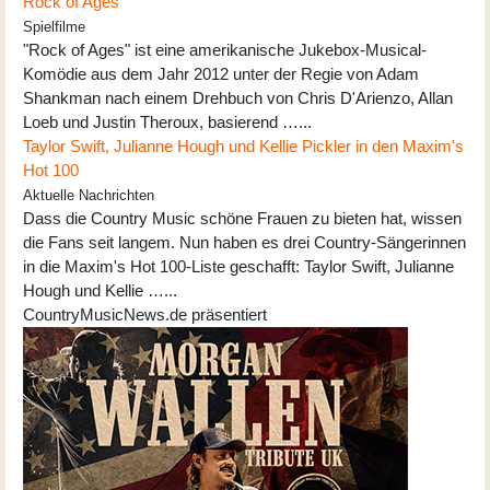
Rock of Ages
Spielfilme
"Rock of Ages" ist eine amerikanische Jukebox-Musical-
Komödie aus dem Jahr 2012 unter der Regie von Adam
Shankman nach einem Drehbuch von Chris D'Arienzo, Allan
Loeb und Justin Theroux, basierend …...
Taylor Swift, Julianne Hough und Kellie Pickler in den Maxim's
Hot 100
Aktuelle Nachrichten
Dass die Country Music schöne Frauen zu bieten hat, wissen
die Fans seit langem. Nun haben es drei Country-Sängerinnen
in die Maxim's Hot 100-Liste geschafft: Taylor Swift, Julianne
Hough und Kellie …...
CountryMusicNews.de präsentiert