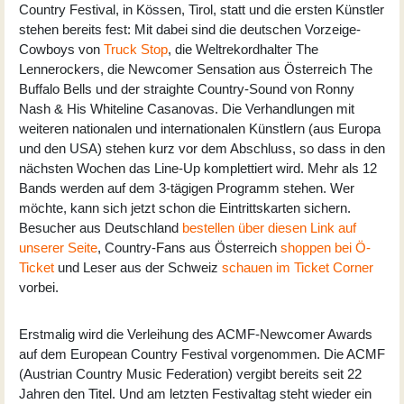
Country Festival, in Kössen, Tirol, statt und die ersten Künstler
stehen bereits fest: Mit dabei sind die deutschen Vorzeige-
Cowboys von
Truck Stop
, die Weltrekordhalter The
Lennerockers, die Newcomer Sensation aus Österreich The
Buffalo Bells und der straighte Country-Sound von Ronny
Nash & His Whiteline Casanovas. Die Verhandlungen mit
weiteren nationalen und internationalen Künstlern (aus Europa
und den USA) stehen kurz vor dem Abschluss, so dass in den
nächsten Wochen das Line-Up komplettiert wird. Mehr als 12
Bands werden auf dem 3-tägigen Programm stehen. Wer
möchte, kann sich jetzt schon die Eintrittskarten sichern.
Besucher aus Deutschland
bestellen über diesen Link auf
unserer Seite
, Country-Fans aus Österreich
shoppen bei Ö-
Ticket
und Leser aus der Schweiz
schauen im Ticket Corner
vorbei.
Erstmalig wird die Verleihung des ACMF-Newcomer Awards
auf dem European Country Festival vorgenommen. Die ACMF
(Austrian Country Music Federation) vergibt bereits seit 22
Jahren den Titel. Und am letzten Festivaltag steht wieder ein