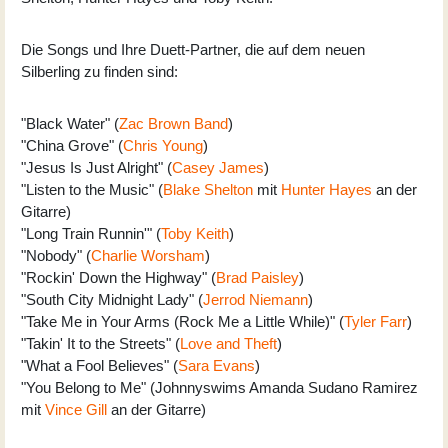
Die Songs und Ihre Duett-Partner, die auf dem neuen
Silberling zu finden sind:
"Black Water" (
Zac Brown Band
)
"China Grove" (
Chris Young
)
"Jesus Is Just Alright" (
Casey James
)
"Listen to the Music" (
Blake Shelton
mit
Hunter Hayes
an der
Gitarre)
"Long Train Runnin'" (
Toby Keith
)
"Nobody" (
Charlie Worsham
)
"Rockin' Down the Highway" (
Brad Paisley
)
"South City Midnight Lady" (
Jerrod Niemann
)
"Take Me in Your Arms (Rock Me a Little While)" (
Tyler Farr
)
"Takin' It to the Streets" (
Love and Theft
)
"What a Fool Believes" (
Sara Evans
)
"You Belong to Me" (Johnnyswims Amanda Sudano Ramirez
mit
Vince Gill
an der Gitarre)