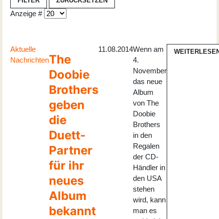
FILTER
ZURÜCKSETZEN
Anzeige #
Aktuelle
11.08.2014
Wenn am
WEITERLESE
The
Nachrichten
4.
November
Doobie
das neue
Brothers
Album
geben
von The
Doobie
die
Brothers
Duett-
in den
Regalen
Partner
der CD-
für ihr
Händler in
neues
den USA
stehen
Album
wird, kann
bekannt
man es