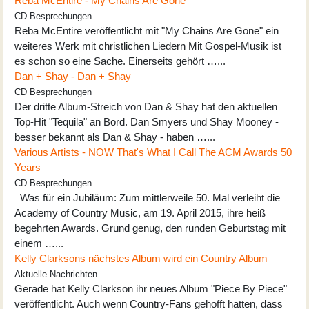
Reba McEntire - My Chains Are Gone
CD Besprechungen
Reba McEntire veröffentlicht mit "My Chains Are Gone" ein
weiteres Werk mit christlichen Liedern Mit Gospel-Musik ist
es schon so eine Sache. Einerseits gehört …...
Dan + Shay - Dan + Shay
CD Besprechungen
Der dritte Album-Streich von Dan & Shay hat den aktuellen
Top-Hit "Tequila" an Bord. Dan Smyers und Shay Mooney -
besser bekannt als Dan & Shay - haben …...
Various Artists - NOW That's What I Call The ACM Awards 50
Years
CD Besprechungen
Was für ein Jubiläum: Zum mittlerweile 50. Mal verleiht die
Academy of Country Music, am 19. April 2015, ihre heiß
begehrten Awards. Grund genug, den runden Geburtstag mit
einem …...
Kelly Clarksons nächstes Album wird ein Country Album
Aktuelle Nachrichten
Gerade hat Kelly Clarkson ihr neues Album "Piece By Piece"
veröffentlicht. Auch wenn Country-Fans gehofft hatten, dass