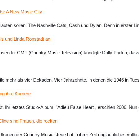
ats: A New Music City
lauten sollen: The Nashville Cats, Cash und Dylan. Denn in erster L
is und Linda Ronstadt an
sender CMT (Country Music Television) kündigte Dolly Parton, dass 
le mehr als vier Dekaden. Vier Jahrzehnte, in denen die 1946 in Tu
g ihre Karriere
t. Ihr letztes Studio-Album, "Adieu False Heart", erschien 2006. Nu
Cline sind Frauen, die rocken
s Ikonen der Country Music. Jede hat in ihrer Zeit unglaubliches voll