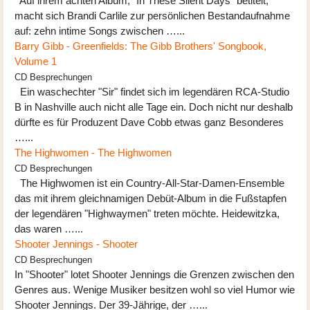
Auf ihrem achten Album, "In These Silent Days" betitelt,
macht sich Brandi Carlile zur persönlichen Bestandaufnahme
auf: zehn intime Songs zwischen …...
Barry Gibb - Greenfields: The Gibb Brothers' Songbook,
Volume 1
CD Besprechungen
Ein waschechter "Sir" findet sich im legendären RCA-Studio
B in Nashville auch nicht alle Tage ein. Doch nicht nur deshalb
dürfte es für Produzent Dave Cobb etwas ganz Besonderes
…...
The Highwomen - The Highwomen
CD Besprechungen
The Highwomen ist ein Country-All-Star-Damen-Ensemble
das mit ihrem gleichnamigen Debüt-Album in die Fußstapfen
der legendären "Highwaymen" treten möchte. Heidewitzka,
das waren …...
Shooter Jennings - Shooter
CD Besprechungen
In "Shooter" lotet Shooter Jennings die Grenzen zwischen den
Genres aus. Wenige Musiker besitzen wohl so viel Humor wie
Shooter Jennings. Der 39-Jährige, der …...