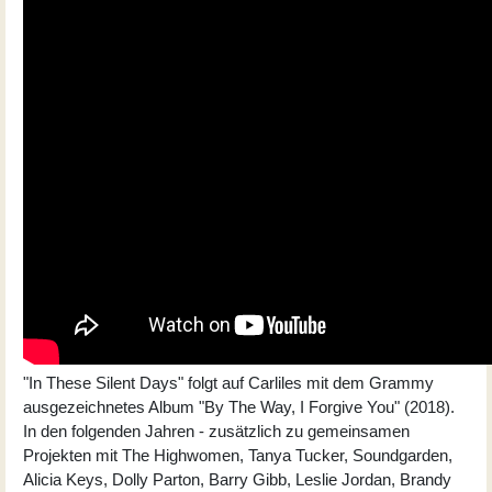
"In These Silent Days" folgt auf Carliles mit dem Grammy
ausgezeichnetes Album "By The Way, I Forgive You" (2018).
In den folgenden Jahren - zusätzlich zu gemeinsamen
Projekten mit The Highwomen, Tanya Tucker, Soundgarden,
Alicia Keys, Dolly Parton, Barry Gibb, Leslie Jordan, Brandy