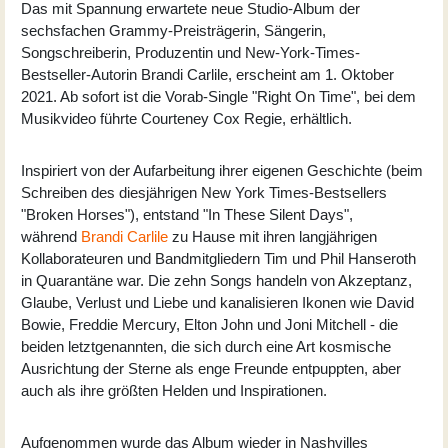
Das mit Spannung erwartete neue Studio-Album der
sechsfachen Grammy-Preisträgerin, Sängerin,
Songschreiberin, Produzentin und New-York-Times-
Bestseller-Autorin Brandi Carlile, erscheint am 1. Oktober
2021. Ab sofort ist die Vorab-Single "Right On Time", bei dem
Musikvideo führte Courteney Cox Regie, erhältlich.
Inspiriert von der Aufarbeitung ihrer eigenen Geschichte (beim
Schreiben des diesjährigen New York Times-Bestsellers
"Broken Horses"), entstand "In These Silent Days",
während
Brandi Carlile
zu Hause mit ihren langjährigen
Kollaborateuren und Bandmitgliedern Tim und Phil Hanseroth
in Quarantäne war. Die zehn Songs handeln von Akzeptanz,
Glaube, Verlust und Liebe und kanalisieren Ikonen wie David
Bowie, Freddie Mercury, Elton John und Joni Mitchell - die
beiden letztgenannten, die sich durch eine Art kosmische
Ausrichtung der Sterne als enge Freunde entpuppten, aber
auch als ihre größten Helden und Inspirationen.
Aufgenommen wurde das Album wieder in Nashvilles