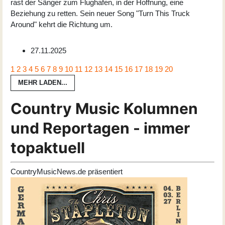
rast der Sänger zum Flughafen, in der Hoffnung, eine
Beziehung zu retten. Sein neuer Song "Turn This Truck
Around" kehrt die Richtung um.
27.11.2025
1
2
3
4
5
6
7
8
9
10
11
12
13
14
15
16
17
18
19
20
MEHR LADEN...
Country Music Kolumnen
und Reportagen - immer
topaktuell
CountryMusicNews.de präsentiert