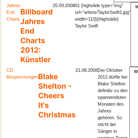
Jahres
25.09.2008
01 {highslide type="img"
W
Billboard
End
url="artists/TaylorSwift1.jpg"
Charts
width=110}{/highslide}
Jahres
Taylor Swift
End
Charts
2012:
Künstler
CD
21.08.2008
Der Oktober
W
Blake
Besprechungen
2012 dürfte bei
Blake Shelton
Shelton -
definitiv zu den
Cheers
spannendsten
It's
Monaten des
Jahres
Christmas
gehören. So
sticht der
Sänger in
wenigen Tagen