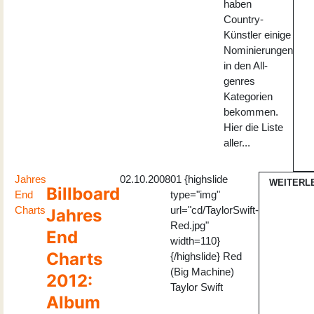
haben
Country-
Künstler einige
Nominierungen
in den All-
genres
Kategorien
bekommen.
Hier die Liste
aller...
Jahres
02.10.2008
01 {highslide
WEITERL
Billboard
End
type="img"
Charts
url="cd/TaylorSwift-
Jahres
Red.jpg"
End
width=110}
Charts
{/highslide} Red
(Big Machine)
2012:
Taylor Swift
Album