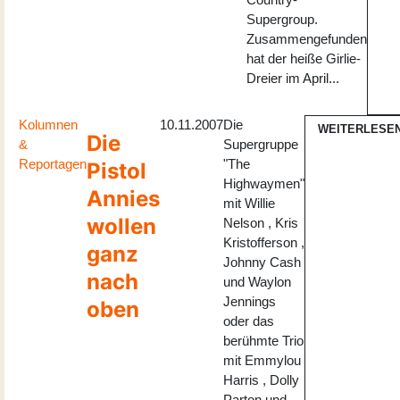
Supergroup.
Zusammengefunden
hat der heiße Girlie-
Dreier im April...
Kolumnen
10.11.2007
Die
WEITERLESE
Die
&
Supergruppe
Reportagen
"The
Pistol
Highwaymen"
Annies
mit Willie
wollen
Nelson , Kris
Kristofferson ,
ganz
Johnny Cash
nach
und Waylon
Jennings
oben
oder das
berühmte Trio
mit Emmylou
Harris , Dolly
Parton und