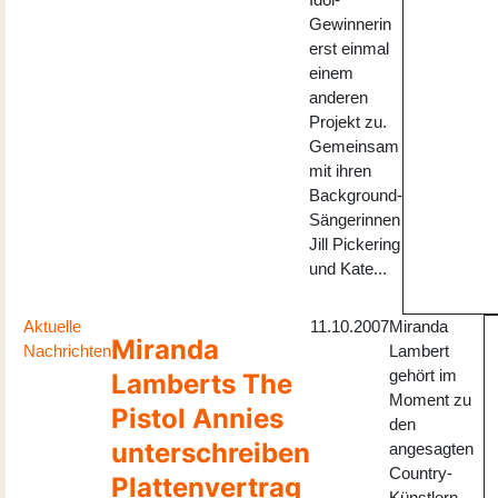
Gewinnerin
erst einmal
einem
anderen
Projekt zu.
Gemeinsam
mit ihren
Background-
Sängerinnen
Jill Pickering
und Kate...
Aktuelle
11.10.2007
Miranda
Miranda
Nachrichten
Lambert
gehört im
Lamberts The
Moment zu
Pistol Annies
den
unterschreiben
angesagten
Country-
Plattenvertrag
Künstlern.