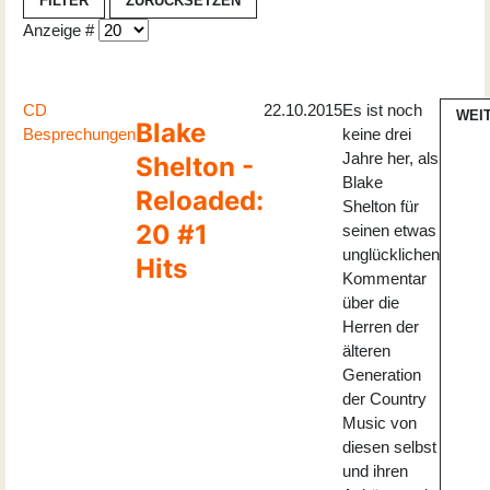
FILTER
ZURÜCKSETZEN
Anzeige #
CD
22.10.2015
Es ist noch
WEI
Blake
Besprechungen
keine drei
Jahre her, als
Shelton -
Blake
Reloaded:
Shelton für
20 #1
seinen etwas
unglücklichen
Hits
Kommentar
über die
Herren der
älteren
Generation
der Country
Music von
diesen selbst
und ihren