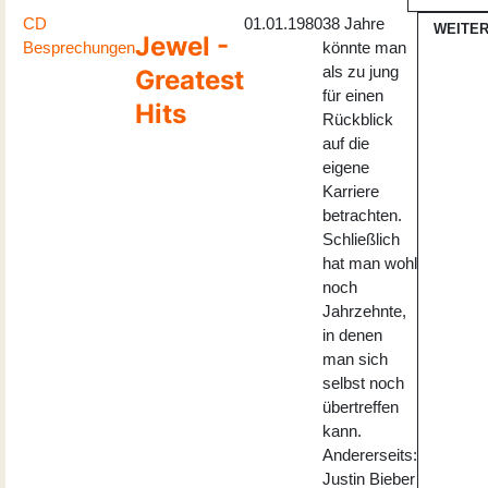
CD
01.01.1980
38 Jahre
WEITE
Jewel -
Besprechungen
könnte man
als zu jung
Greatest
für einen
Hits
Rückblick
auf die
eigene
Karriere
betrachten.
Schließlich
hat man wohl
noch
Jahrzehnte,
in denen
man sich
selbst noch
übertreffen
kann.
Andererseits:
Justin Bieber