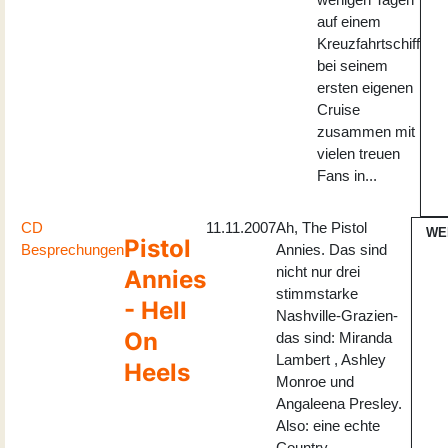
auf einem
Kreuzfahrtschiff
bei seinem
ersten eigenen
Cruise
zusammen mit
vielen treuen
Fans in...
CD
11.11.2007
Ah, The Pistol
WE
Pistol
Besprechungen
Annies. Das sind
nicht nur drei
Annies
stimmstarke
- Hell
Nashville-Grazien-
On
das sind: Miranda
Lambert , Ashley
Heels
Monroe und
Angaleena Presley.
Also: eine echte
Country-