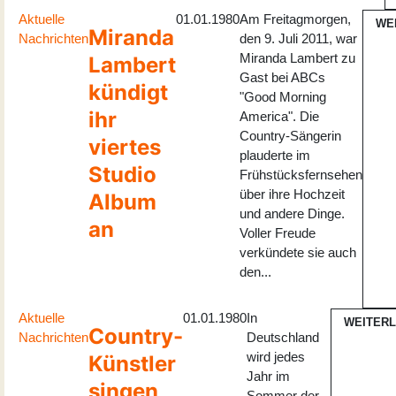
Aktuelle
01.01.1980
Am Freitagmorgen,
WE
Miranda
Nachrichten
den 9. Juli 2011, war
Miranda Lambert zu
Lambert
Gast bei ABCs
kündigt
"Good Morning
ihr
America". Die
Country-Sängerin
viertes
plauderte im
Studio
Frühstücksfernsehen
über ihre Hochzeit
Album
und andere Dinge.
an
Voller Freude
verkündete sie auch
den...
Aktuelle
01.01.1980
In
WEITER
Country-
Nachrichten
Deutschland
wird jedes
Künstler
Jahr im
singen
Sommer der