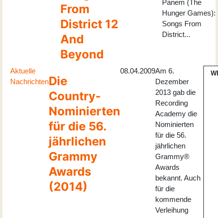
Panem (The
From
Hunger Games):
District 12
Songs From
District...
And
Beyond
Aktuelle
08.04.2009
Am 6.
W
Die
Nachrichten
Dezember
2013 gab die
Country-
Recording
Nominierten
Academy die
für die 56.
Nominierten
für die 56.
jährlichen
jährlichen
Grammy
Grammy®
Awards
Awards
bekannt. Auch
(2014)
für die
kommende
Verleihung