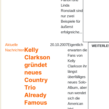
Linda
Ronstadt sind
nur zwei
Beispiele für
äußerst
erfolgreiche...
Aktuelle
20.10.2007
Eigentlich
WEITERLE
Kelly
Nachrichten
erwarten die
Fans von
Clarkson
Kelly
gründet
Clarkson ihr
neues
längst
überfälliges
Country
neues Solo-
Trio
Album, aber
nun wendet
Already
sich die
Famous
American
Idol-