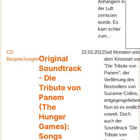
Anhängern in
der Luft
zerrissen
wurde. Es
kam schier
zum...
CD
22.03.2012
Seit Monaten wir
Original
Besprechungen
dem Kinostart vo
"Die Tribute von
Soundtrack
Panem", der
- Die
Verfilmung des
Tribute von
Bestsellers von
Suzanne Collins,
Panem
entgegengefiebert
(The
Nun ist es endlic
soweit. Doch
Hunger
auch der
Games):
Soundtrack "Die
Songs
Tribute von