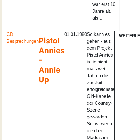
war erst 16
Jahre alt,
als...
CD
01.01.1980
So kann es
WEITERL
Pistol
Besprechungen
gehen - aus
dem Projekt
Annies
Pistol Annies
-
ist in nicht
Annie
mal zwei
Jahren die
Up
zur Zeit
erfolgreichste
Girl-Kapelle
der Country-
Szene
geworden.
Selbst wenn
die drei
Mädels im