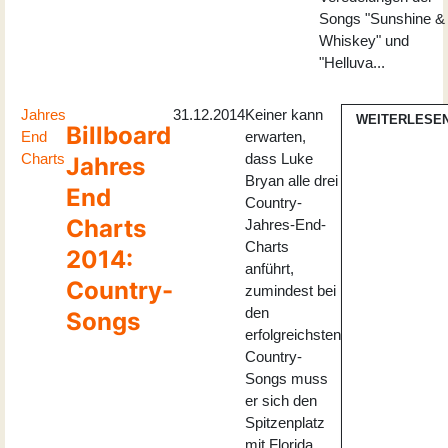
Songs "Sunshine &
Whiskey" und
"Helluva...
Jahres
31.12.2014
Keiner kann
WEITERLESE
Billboard
End
erwarten,
Charts
dass Luke
Jahres
Bryan alle drei
End
Country-
Charts
Jahres-End-
Charts
2014:
anführt,
Country-
zumindest bei
den
Songs
erfolgreichsten
Country-
Songs muss
er sich den
Spitzenplatz
mit Florida