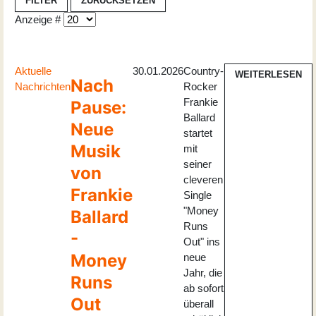
FILTER
ZURÜCKSETZEN
Anzeige #
Aktuelle
30.01.2026
Country-
WEITERLESEN
Nach
Nachrichten
Rocker
Frankie
Pause:
Ballard
Neue
startet
Musik
mit
seiner
von
cleveren
Frankie
Single
"Money
Ballard
Runs
-
Out" ins
Money
neue
Jahr, die
Runs
ab sofort
Out
überall