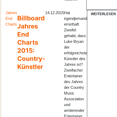
Jahres
14.12.2015
Hat
WEITERLESEN
Billboard
End
irgendjemand
Charts
ernsthaft
Jahres
Zweifel
End
gehabt, dass
Charts
Luke Bryan
der
2015:
erfolgreichste
Country-
Künstler des
Jahres ist?
Künstler
Zweifacher
Entertainer
des Jahres
der Country
Music
Association
und
amtierender
Entertainer