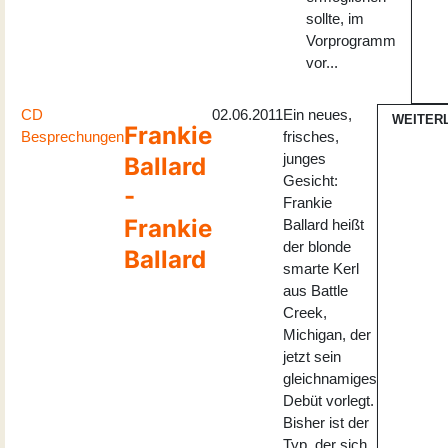
sollte, im
Vorprogramm
vor...
CD
02.06.2011
Ein neues,
WEITER
Frankie
Besprechungen
frisches,
junges
Ballard
Gesicht:
-
Frankie
Frankie
Ballard heißt
der blonde
Ballard
smarte Kerl
aus Battle
Creek,
Michigan, der
jetzt sein
gleichnamiges
Debüt vorlegt.
Bisher ist der
Typ, der sich