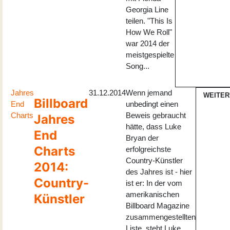
Georgia Line
teilen. "This Is
How We Roll"
war 2014 der
meistgespielte
Song...
Jahres
31.12.2014
Wenn jemand
WEITER
Billboard
End
unbedingt einen
Charts
Beweis gebraucht
Jahres
hätte, dass Luke
End
Bryan der
Charts
erfolgreichste
Country-Künstler
2014:
des Jahres ist - hier
Country-
ist er: In der vom
amerikanischen
Künstler
Billboard Magazine
zusammengestellten
Liste, steht Luke