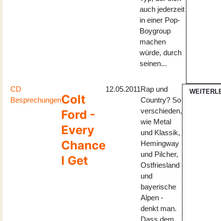
auch jederzeit
in einer Pop-
Boygroup
machen
würde, durch
seinen...
CD
12.05.2011
Rap und
WEITERL
Colt
Besprechungen
Country? So
verschieden,
Ford -
wie Metal
Every
und Klassik,
Chance
Hemingway
und Pilcher,
I Get
Ostfriesland
und
bayerische
Alpen -
denkt man.
Dass dem