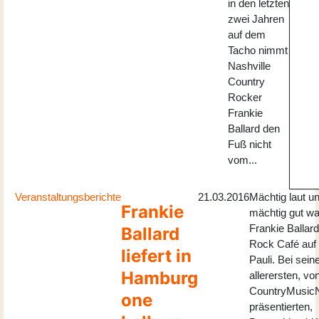
in den letzten
zwei Jahren
auf dem
Tacho nimmt
Nashville
Country
Rocker
Frankie
Ballard den
Fuß nicht
vom...
Veranstaltungsberichte
21.03.2016
Mächtig laut u
Frankie
mächtig gut wa
Frankie Ballar
Ballard
Rock Café auf 
liefert in
Pauli. Bei sei
Hamburg
allerersten, vo
CountryMusic
one
präsentierten,