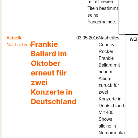
mit elf neuen
Titeln bestimmt
seine
Fangemeinde...
Aktuelle
03.05.2016
Nashvilles-
WEI
Frankie
Nachrichten
Country
Rocker
Ballard im
Frankie
Oktober
Ballard mit
erneut für
neuem
Album
zwei
zurück für
Konzerte in
zwei
Konzerte in
Deutschland
Deutschland.
Mit 400
Shows
alleine in
Nordamerika