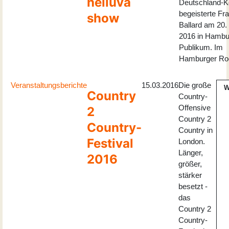
helluva
Deutschland-K
begeisterte Fr
show
Ballard am 20.
2016 in Hambu
Publikum. Im
Hamburger Roc
Veranstaltungsberichte
15.03.2016
Die große
W
Country
Country-
Offensive
2
Country 2
Country-
Country in
Festival
London.
Länger,
2016
größer,
stärker
besetzt -
das
Country 2
Country-