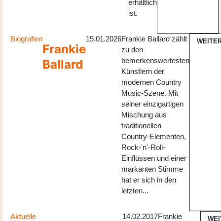
erhältlich
ist.
Biografien
15.01.2026
Frankie Ballard zählt
WEITE
Frankie
zu den
bemerkenswertesten
Ballard
Künstlern der
modernen Country
Music-Szene. Mit
seiner einzigartigen
Mischung aus
traditionellen
Country-Elementen,
Rock-'n'-Roll-
Einflüssen und einer
markanten Stimme
hat er sich in den
letzten...
Aktuelle
14.02.2017
Frankie
WEI