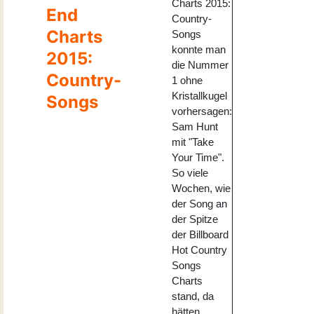
Charts 2015:
End
Country-
Charts
Songs
konnte man
2015:
die Nummer
Country-
1 ohne
Kristallkugel
Songs
vorhersagen:
Sam Hunt
mit "Take
Your Time".
So viele
Wochen, wie
der Song an
der Spitze
der Billboard
Hot Country
Songs
Charts
stand, da
hätten...