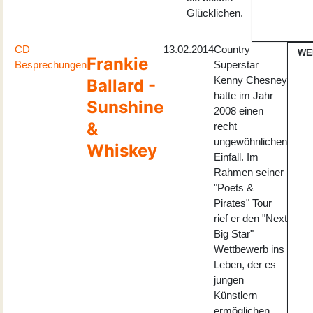
Glücklichen.
CD
13.02.2014
Country
WE
Frankie
Besprechungen
Superstar
Kenny Chesney
Ballard -
hatte im Jahr
Sunshine
2008 einen
&
recht
ungewöhnlichen
Whiskey
Einfall. Im
Rahmen seiner
"Poets &
Pirates" Tour
rief er den "Next
Big Star"
Wettbewerb ins
Leben, der es
jungen
Künstlern
ermöglichen