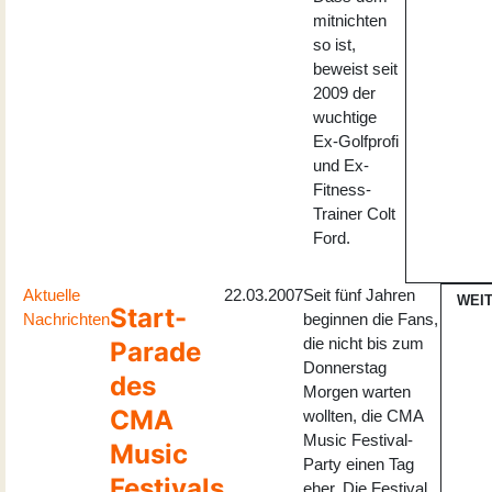
mitnichten
so ist,
beweist seit
2009 der
wuchtige
Ex-Golfprofi
und Ex-
Fitness-
Trainer Colt
Ford.
Aktuelle
22.03.2007
Seit fünf Jahren
WEI
Start-
Nachrichten
beginnen die Fans,
die nicht bis zum
Parade
Donnerstag
des
Morgen warten
CMA
wollten, die CMA
Music Festival-
Music
Party einen Tag
Festivals
eher. Die Festival