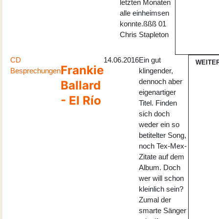
letzten Monaten
alle einheimsen
konnte.ßßß 01
Chris Stapleton
CD
14.06.2016
Ein gut
WEITE
Frankie
Besprechungen
klingender,
dennoch aber
Ballard
eigenartiger
- El Río
Titel. Finden
sich doch
weder ein so
betitelter Song,
noch Tex-Mex-
Zitate auf dem
Album. Doch
wer will schon
kleinlich sein?
Zumal der
smarte Sänger