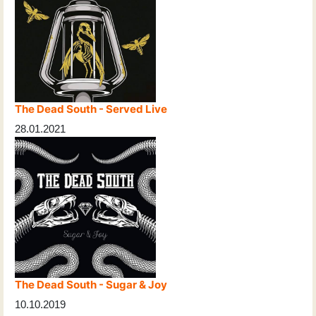
The Dead South - Served Live
28.01.2021
The Dead South - Sugar & Joy
10.10.2019