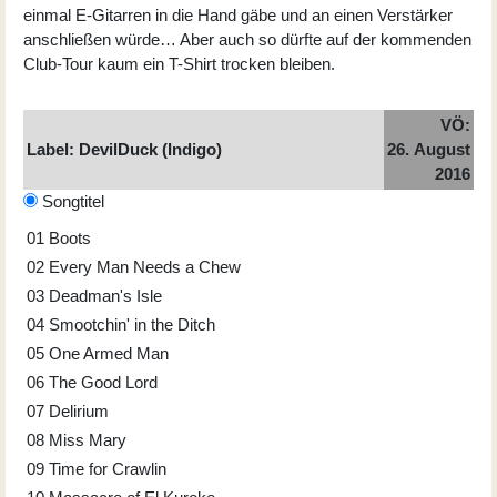
einmal E-Gitarren in die Hand gäbe und an einen Verstärker
anschließen würde… Aber auch so dürfte auf der kommenden
Club-Tour kaum ein T-Shirt trocken bleiben.
VÖ:
Label: DevilDuck (Indigo)
26. August
2016
Songtitel
01
Boots
02
Every Man Needs a Chew
03
Deadman's Isle
04
Smootchin' in the Ditch
05
One Armed Man
06
The Good Lord
07
Delirium
08
Miss Mary
09
Time for Crawlin