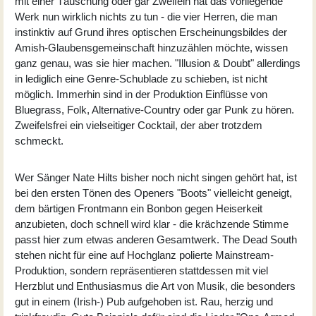
mit einer Täuschung oder gar Zweifeln hat das vorliegende
Werk nun wirklich nichts zu tun - die vier Herren, die man
instinktiv auf Grund ihres optischen Erscheinungsbildes der
Amish-Glaubensgemeinschaft hinzuzählen möchte, wissen
ganz genau, was sie hier machen. "Illusion & Doubt" allerdings
in lediglich eine Genre-Schublade zu schieben, ist nicht
möglich. Immerhin sind in der Produktion Einflüsse von
Bluegrass, Folk, Alternative-Country oder gar Punk zu hören.
Zweifelsfrei ein vielseitiger Cocktail, der aber trotzdem
schmeckt.
Wer Sänger Nate Hilts bisher noch nicht singen gehört hat, ist
bei den ersten Tönen des Openers "Boots" vielleicht geneigt,
dem bärtigen Frontmann ein Bonbon gegen Heiserkeit
anzubieten, doch schnell wird klar - die krächzende Stimme
passt hier zum etwas anderen Gesamtwerk.
The Dead South
stehen nicht für eine auf Hochglanz polierte Mainstream-
Produktion, sondern repräsentieren stattdessen mit viel
Herzblut und Enthusiasmus die Art von Musik, die besonders
gut in einem (Irish-) Pub aufgehoben ist. Rau, herzig und