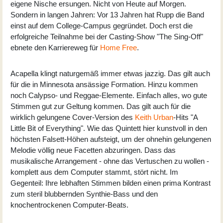
eigene Nische ersungen. Nicht von Heute auf Morgen.
Sondern in langen Jahren: Vor 13 Jahren hat Rupp die Band
einst auf dem College-Campus gegründet. Doch erst die
erfolgreiche Teilnahme bei der Casting-Show "The Sing-Off"
ebnete den Karriereweg für
Home Free
.
Acapella klingt naturgemäß immer etwas jazzig. Das gilt auch
für die in Minnesota ansässige Formation. Hinzu kommen
noch Calypso- und Reggae-Elemente. Einfach alles, wo gute
Stimmen gut zur Geltung kommen. Das gilt auch für die
wirklich gelungene Cover-Version des
Keith Urban
-Hits "A
Little Bit of Everything". Wie das Quintett hier kunstvoll in den
höchsten Falsett-Höhen aufsteigt, um der ohnehin gelungenen
Melodie völlig neue Facetten abzuringen. Dass das
musikalische Arrangement - ohne das Vertuschen zu wollen -
komplett aus dem Computer stammt, stört nicht. Im
Gegenteil: Ihre lebhaften Stimmen bilden einen prima Kontrast
zum steril blubbernden Synthie-Bass und den
knochentrockenen Computer-Beats.