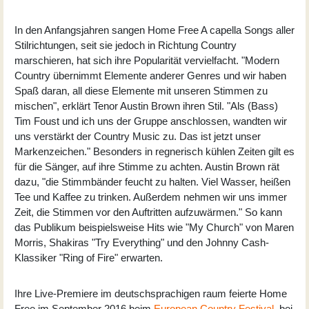
In den Anfangsjahren sangen Home Free A capella Songs aller
Stilrichtungen, seit sie jedoch in Richtung Country
marschieren, hat sich ihre Popularität vervielfacht. "Modern
Country übernimmt Elemente anderer Genres und wir haben
Spaß daran, all diese Elemente mit unseren Stimmen zu
mischen", erklärt Tenor Austin Brown ihren Stil. "Als (Bass)
Tim Foust und ich uns der Gruppe anschlossen, wandten wir
uns verstärkt der Country Music zu. Das ist jetzt unser
Markenzeichen." Besonders in regnerisch kühlen Zeiten gilt es
für die Sänger, auf ihre Stimme zu achten. Austin Brown rät
dazu, "die Stimmbänder feucht zu halten. Viel Wasser, heißen
Tee und Kaffee zu trinken. Außerdem nehmen wir uns immer
Zeit, die Stimmen vor den Auftritten aufzuwärmen." So kann
das Publikum beispielsweise Hits wie "My Church" von Maren
Morris, Shakiras "Try Everything" und den Johnny Cash-
Klassiker "Ring of Fire" erwarten.
Ihre Live-Premiere im deutschsprachigen raum feierte Home
Free im September 2016 beim
European Country Festival
, bei