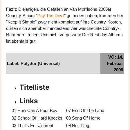
Fazit
: Diejenigen, die Gefallen an Van Morrisons 2006er
Country-Album "
Pay The Devil
" gefunden haben, kommen bei
"Keep It Simple" zwar nicht komplett auf ihre Country-Kosten,
dürfen sich aber über mindestens vier waschechte Country-
Nummern freuen. Und nicht vergessen: Der Rest das Albums
ist ebenfalls gut!
VÖ: 14.
Label: Polydor (Universal)
Februar
2008
Titelliste
Links
01
How Can A Poor Boy
07
End Of The Land
02
School Of Hard Knocks
08
Song Of Home
03
That's Entrainment
09
No Thing