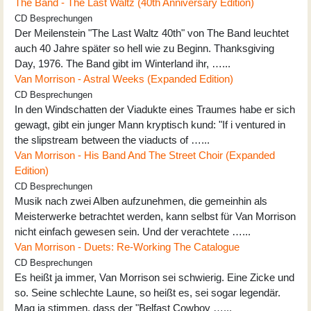
The Band - The Last Waltz (40th Anniversary Edition)
CD Besprechungen
Der Meilenstein "The Last Waltz 40th" von The Band leuchtet
auch 40 Jahre später so hell wie zu Beginn. Thanksgiving
Day, 1976. The Band gibt im Winterland ihr, …...
Van Morrison - Astral Weeks (Expanded Edition)
CD Besprechungen
In den Windschatten der Viadukte eines Traumes habe er sich
gewagt, gibt ein junger Mann kryptisch kund: "If i ventured in
the slipstream between the viaducts of …...
Van Morrison - His Band And The Street Choir (Expanded
Edition)
CD Besprechungen
Musik nach zwei Alben aufzunehmen, die gemeinhin als
Meisterwerke betrachtet werden, kann selbst für Van Morrison
nicht einfach gewesen sein. Und der verachtete …...
Van Morrison - Duets: Re-Working The Catalogue
CD Besprechungen
Es heißt ja immer, Van Morrison sei schwierig. Eine Zicke und
so. Seine schlechte Laune, so heißt es, sei sogar legendär.
Mag ja stimmen, dass der "Belfast Cowboy …...